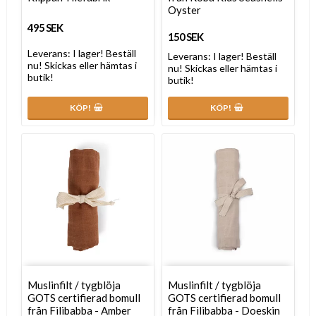
Oyster
495 SEK
150 SEK
Leverans:
I lager! Beställ
Leverans:
I lager! Beställ
nu! Skickas eller hämtas i
nu! Skickas eller hämtas i
butik!
butik!
KÖP!
KÖP!
Muslinfilt / tygblöja
Muslinfilt / tygblöja
GOTS certifierad bomull
GOTS certifierad bomull
från Filibabba - Amber
från Filibabba - Doeskin