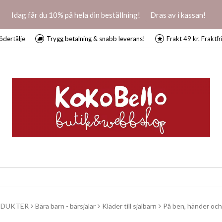
Idag får du 10% på hela din beställning!
Dras av i kassan!
ödertälje
Trygg betalning & snabb leverans!
Frakt 49 kr. Fraktfr
ODUKTER
Bära barn - bärsjalar
Kläder till sjalbarn
På ben, händer och