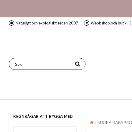
Naturligt och ekologiskt sedan 2007
Webbshop och butik i S
REGNBÅGAR ATT BYGGA MED
MJUKA BABYPR