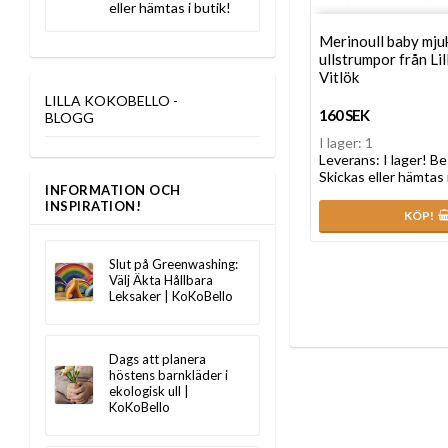
eller hämtas i butik!
Merinoull baby mju
ullstrumpor från Lil
Vitlök
LILLA KOKOBELLO -
160 SEK
BLOGG
I lager: 1
Leverans:
I lager! Be
Skickas eller hämtas 
INFORMATION OCH
INSPIRATION!
KÖP!
Slut på Greenwashing:
Välj Äkta Hållbara
Leksaker | KoKoBello
Dags att planera
höstens barnkläder i
ekologisk ull |
KoKoBello