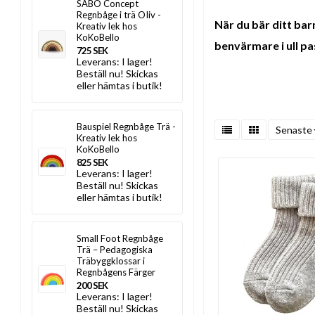
SABO Concept
Regnbåge i trä OIiv -
När du bär ditt bar
Kreativ lek hos
KoKoBello
benvärmare i ull pas
725 SEK
Leverans:
I lager!
Beställ nu! Skickas
eller hämtas i butik!
Bauspiel Regnbåge Trä -
Senaste
Kreativ lek hos
KoKoBello
825 SEK
Leverans:
I lager!
Beställ nu! Skickas
eller hämtas i butik!
Small Foot Regnbåge
Trä – Pedagogiska
Träbyggklossar i
Regnbågens Färger
200 SEK
Leverans:
I lager!
Beställ nu! Skickas