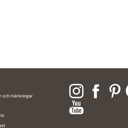
ar och märkningar
ola
att