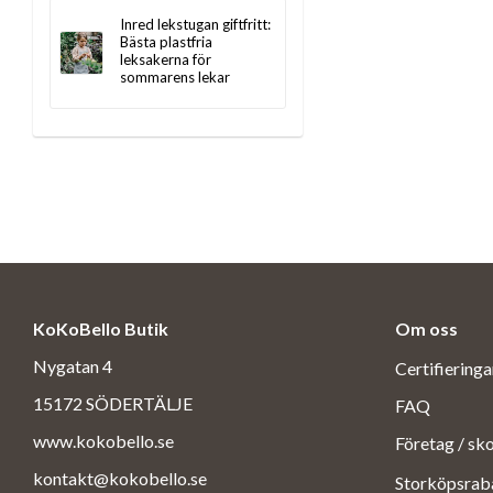
Inred lekstugan giftfritt:
Bästa plastfria
leksakerna för
sommarens lekar
KoKoBello Butik
Om oss
Nygatan 4
Certifiering
15172 SÖDERTÄLJE
FAQ
www.kokobello.se
Företag / sk
kontakt@kokobello.se
Storköpsrab