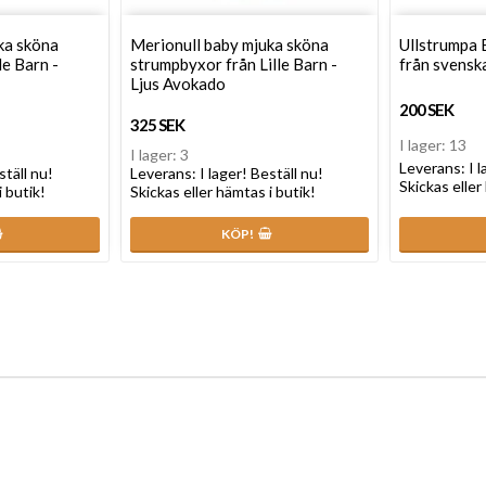
ka sköna
Merionull baby mjuka sköna
Ullstrumpa 
le Barn -
strumpbyxor från Lille Barn -
från svensk
Ljus Avokado
200 SEK
325 SEK
I lager: 13
I lager: 3
Leverans:
I 
ställ nu!
Leverans:
I lager! Beställ nu!
Skickas eller
i butik!
Skickas eller hämtas i butik!
KÖP!