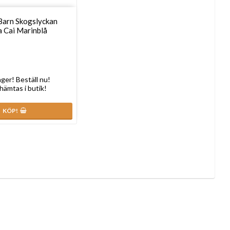
Barn Skogslyckan
a Cai Marinblå
lager! Beställ nu!
 hämtas i butik!
KÖP!