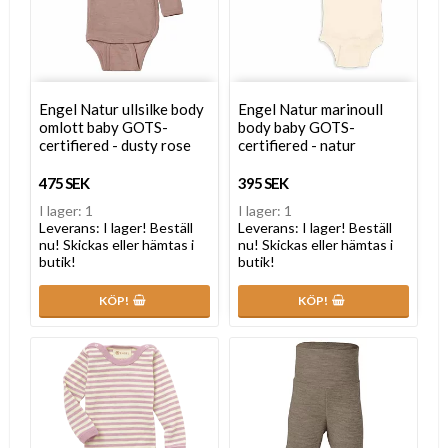
Engel Natur ullsilke body
Engel Natur marinoull
omlott baby GOTS-
body baby GOTS-
certifiered - dusty rose
certifiered - natur
475 SEK
395 SEK
I lager: 1
I lager: 1
Leverans:
I lager! Beställ
Leverans:
I lager! Beställ
nu! Skickas eller hämtas i
nu! Skickas eller hämtas i
butik!
butik!
KÖP!
KÖP!