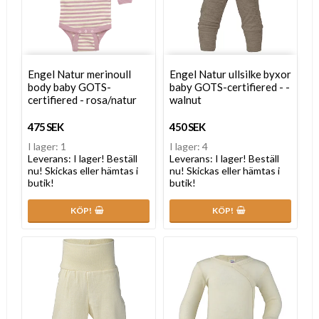
Engel Natur merinoull
Engel Natur ullsilke byxor
body baby GOTS-
baby GOTS-certifiered - -
certifiered - rosa/natur
walnut
475 SEK
450 SEK
I lager: 1
I lager: 4
Leverans:
I lager! Beställ
Leverans:
I lager! Beställ
nu! Skickas eller hämtas i
nu! Skickas eller hämtas i
butik!
butik!
KÖP!
KÖP!