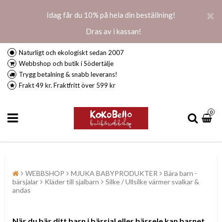
Idag får du 10% på hela din beställning!
Dras av i kassan!
Naturligt och ekologiskt sedan 2007
Webbshop och butik i Södertälje
Trygg betalning & snabb leverans!
Frakt 49 kr. Fraktfritt över 599 kr
0
WEBBSHOP
MJUKA BABYPRODUKTER
Bära barn -
bärsjalar
Kläder till sjalbarn
Silke / Ullsilke värmer svalkar &
andas
När du bär ditt barn i bärsjal eller bärsele kan barnet