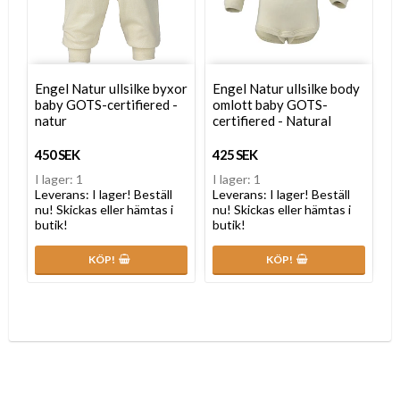
Engel Natur ullsilke byxor
Engel Natur ullsilke body
baby GOTS-certifiered -
omlott baby GOTS-
natur
certifiered - Natural
450 SEK
425 SEK
I lager: 1
I lager: 1
Leverans:
I lager! Beställ
Leverans:
I lager! Beställ
nu! Skickas eller hämtas i
nu! Skickas eller hämtas i
butik!
butik!
KÖP!
KÖP!