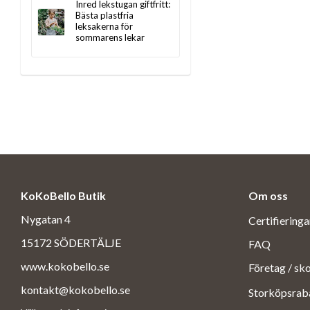
Inred lekstugan giftfritt:
Bästa plastfria
leksakerna för
sommarens lekar
KoKoBello Butik
Om oss
Nygatan 4
Certifiering
15172 SÖDERTÄLJE
FAQ
www.kokobello.se
Företag / sk
kontakt@kokobello.se
Storköpsrab