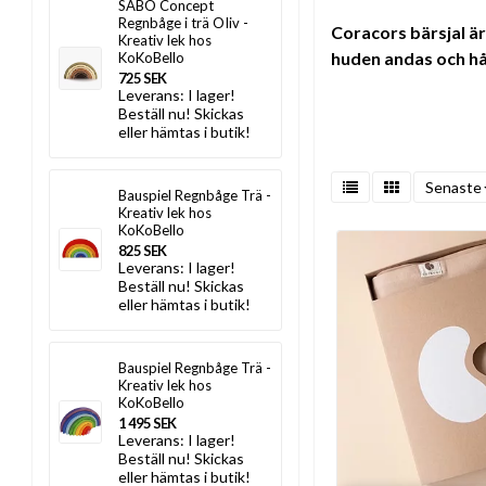
SABO Concept
Regnbåge i trä OIiv -
Coracors bärsjal är
Kreativ lek hos
huden andas och hå
KoKoBello
725 SEK
Leverans:
I lager!
Beställ nu! Skickas
eller hämtas i butik!
Senaste
Bauspiel Regnbåge Trä -
Kreativ lek hos
KoKoBello
825 SEK
Leverans:
I lager!
Beställ nu! Skickas
eller hämtas i butik!
Bauspiel Regnbåge Trä -
Kreativ lek hos
KoKoBello
1 495 SEK
Leverans:
I lager!
Beställ nu! Skickas
eller hämtas i butik!