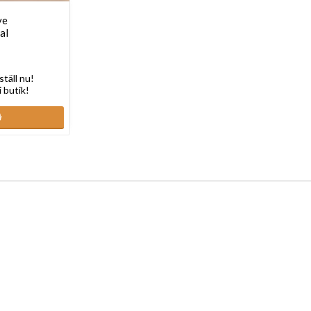
ye
al
ställ nu!
i butik!