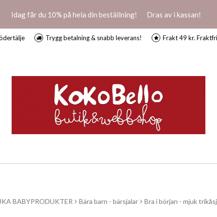
Idag får du 10% på hela din beställning!
Dras av i kassan!
ödertälje
Trygg betalning & snabb leverans!
Frakt 49 kr. Fraktfr
UKA BABYPRODUKTER
Bära barn - bärsjalar
Bra i början - mjuk trikåsj