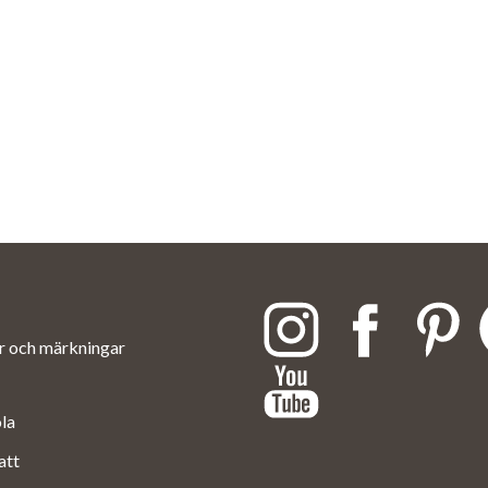
ar och märkningar
ola
att