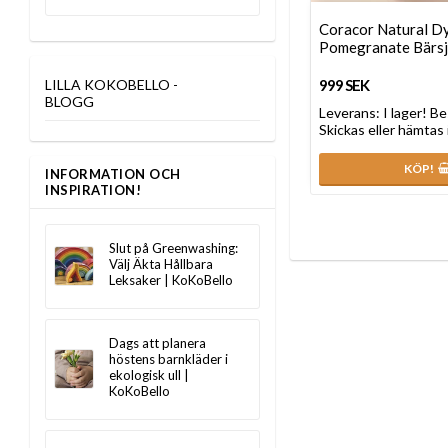
Coracor Natural D
Pomegranate Bärsj
999 SEK
LILLA KOKOBELLO -
BLOGG
Leverans:
I lager! Be
Skickas eller hämtas 
KÖP!
INFORMATION OCH
INSPIRATION!
Slut på Greenwashing:
Välj Äkta Hållbara
Leksaker | KoKoBello
Dags att planera
höstens barnkläder i
ekologisk ull |
KoKoBello