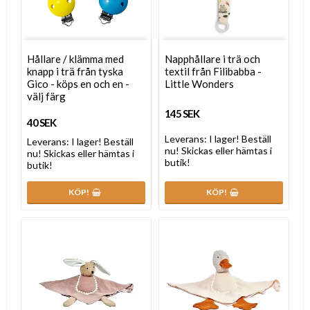
Hållare / klämma med
Napphållare i trä och
knapp i trä från tyska
textil från Filibabba -
Gico - köps en och en -
Little Wonders
välj färg
145 SEK
40 SEK
Leverans:
I lager! Beställ
Leverans:
I lager! Beställ
nu! Skickas eller hämtas i
nu! Skickas eller hämtas i
butik!
butik!
KÖP!
KÖP!