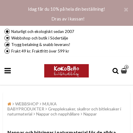
Idag får du 10% på hela din beställning!
Dras av i kassan!
Naturligt och ekologiskt sedan 2007
Webbshop och butik i Södertälje
Trygg betalning & snabb leverans!
Frakt 49 kr. Fraktfritt över 599 kr
0
WEBBSHOP
MJUKA
BABYPRODUKTER
Greppleksaker, skallror och bitleksaker i
naturmaterial
Nappar och napphållare
Nappar
Nappar och bitringar i naturmaterial för de alldra