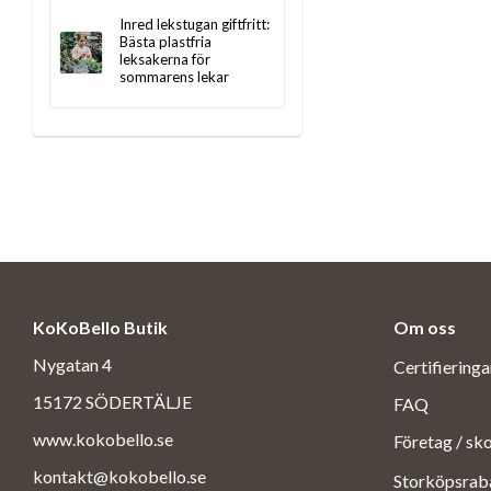
Inred lekstugan giftfritt:
Bästa plastfria
leksakerna för
sommarens lekar
KoKoBello Butik
Om oss
Nygatan 4
Certifiering
15172 SÖDERTÄLJE
FAQ
www.kokobello.se
Företag / sk
kontakt@kokobello.se
Storköpsrab