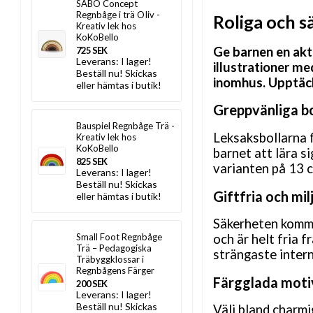
SABO Concept
Regnbåge i trä OIiv -
Roliga och s
Kreativ lek hos
KoKoBello
Ge barnen en akt
725 SEK
Leverans:
I lager!
illustrationer me
Beställ nu! Skickas
inomhus. Upptäck
eller hämtas i butik!
Greppvänliga bol
Bauspiel Regnbåge Trä -
Leksaksbollarna f
Kreativ lek hos
KoKoBello
barnet att lära s
825 SEK
varianten på 13 cm
Leverans:
I lager!
Beställ nu! Skickas
Giftfria och mil
eller hämtas i butik!
Säkerheten kommer
Small Foot Regnbåge
och är helt fria 
Trä – Pedagogiska
strängaste intern
Träbyggklossar i
Regnbågens Färger
Färgglada motiv 
200 SEK
Leverans:
I lager!
Beställ nu! Skickas
Välj bland charmi