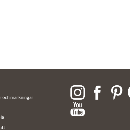
ar och märkningar
ola
att