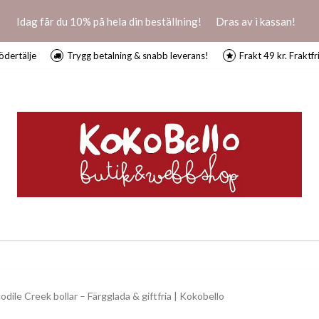
Idag får du 10% på hela din beställning!
Dras av i kassan!
ödertälje
Trygg betalning & snabb leverans!
Frakt 49 kr. Fraktfr
odile Creek bollar – Färgglada & giftfria | Kokobello