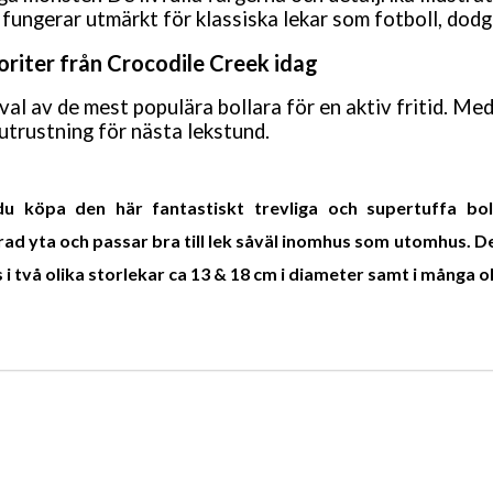
 fungerar utmärkt för klassiska lekar som fotboll, dodg
voriter från Crocodile Creek idag
rval av de mest populära bollara för en aktiv fritid. Me
 utrustning för nästa lekstund.
u köpa den här fantastiskt trevliga och supertuffa bo
ad yta och passar bra till lek såväl inomhus som utomhus. De
s i två olika storlekar ca 13 & 18 cm i diameter samt i många 