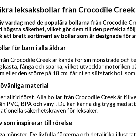
äkra leksaksbollar från Crocodile Creek
iv vardag med de populära bollarna från Crocodile Cre
d högsta säkerhet, vilket gör dem till den perfekta följ
 ett brett sortiment av bollar som är designade för a
lar för barn i alla åldrar
rån Crocodile Creek är kända för sin mönstrade och te
ig kasta, fånga och sparka, vilket utvecklar motoriken p
 eller den större på 18 cm, får ni en slitstark boll som 
jövänliga material
 alltid först. Alla bollar från Crocodile Creek är till
från PVC, BPA och vinyl. Du kan känna dig trygg med att
ationella säkerhetskraven för leksaker.
som inspirerar till rörelse
ga mönster. De livfulla färgerna och detaljrika illustra