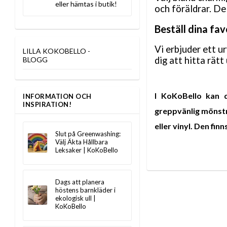
eller hämtas i butik!
och föräldrar. De
Beställ dina fa
Vi erbjuder ett u
LILLA KOKOBELLO -
dig att hitta rätt
BLOGG
I KoKoBello kan d
INFORMATION OCH
INSPIRATION!
greppvänlig mönstr
eller vinyl. Den
finn
Slut på Greenwashing:
Välj Äkta Hållbara
Leksaker | KoKoBello
Dags att planera
höstens barnkläder i
ekologisk ull |
KoKoBello