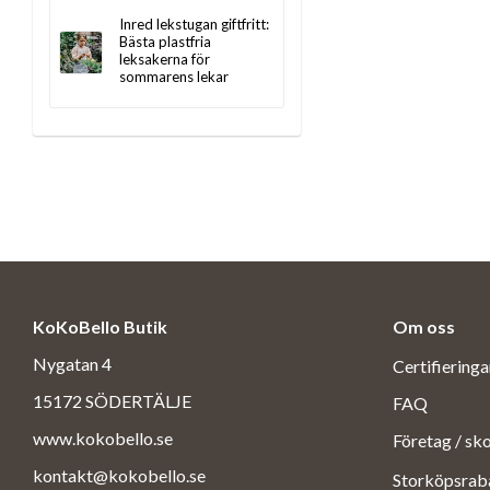
Inred lekstugan giftfritt:
Bästa plastfria
leksakerna för
sommarens lekar
KoKoBello Butik
Om oss
Nygatan 4
Certifiering
15172 SÖDERTÄLJE
FAQ
www.kokobello.se
Företag / sk
kontakt@kokobello.se
Storköpsrab