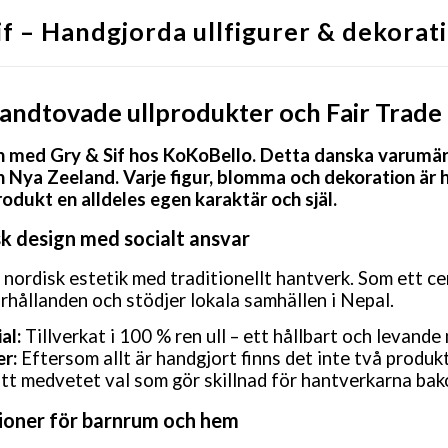
if – Handgjorda ullfigurer & dekorat
Handtovade ullprodukter och Fair Trade
med Gry & Sif hos KoKoBello. Detta danska varumärke
n Nya Zeeland. Varje figur, blomma och dekoration är 
produkt en alldeles egen karaktär och själ.
k design med socialt ansvar
 nordisk estetik med traditionellt hantverk. Som ett ce
rhållanden och stödjer lokala samhällen i Nepal.
al:
Tillverkat i 100 % ren ull – ett hållbart och levande 
er:
Eftersom allt är handgjort finns det inte två produk
tt medvetet val som gör skillnad för hantverkarna ba
ioner för barnrum och hem