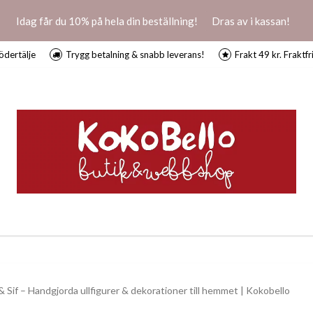
Idag får du 10% på hela din beställning!
Dras av i kassan!
ödertälje
Trygg betalning & snabb leverans!
Frakt 49 kr. Fraktfr
& Sif – Handgjorda ullfigurer & dekorationer till hemmet | Kokobello