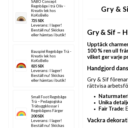
SABO Concept
Regnbåge i trä OIiv -
Gry & S
Kreativ lek hos
KoKoBello
725 SEK
Leverans:
I lager!
Beställ nu! Skickas
Gry & Sif – 
eller hämtas i butik!
Upptäck charmen 
100 % ren ull frå
Bauspiel Regnbåge Trä -
vilket ger varje 
Kreativ lek hos
KoKoBello
825 SEK
Handgjord dans
Leverans:
I lager!
Beställ nu! Skickas
Gry & Sif förenar
eller hämtas i butik!
rättvisa arbetsfö
Naturmateri
Small Foot Regnbåge
Unika detalj
Trä – Pedagogiska
Träbyggklossar i
Fair Trade:
E
Regnbågens Färger
200 SEK
Vackra dekorat
Leverans:
I lager!
Beställ nu! Skickas