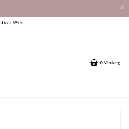
itt över 599 kr
0
Varukorg
Din varukorg är tom