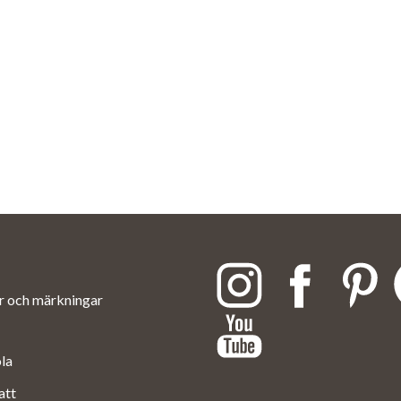
ar och märkningar
ola
att