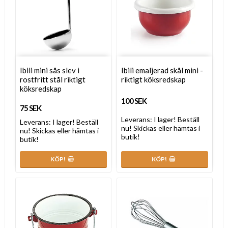
Ibili mini sås slev i
Ibili emaljerad skål mini -
rostfritt stål riktigt
riktigt köksredskap
köksredskap
100 SEK
75 SEK
Leverans:
I lager! Beställ
Leverans:
I lager! Beställ
nu! Skickas eller hämtas i
nu! Skickas eller hämtas i
butik!
butik!
KÖP!
KÖP!