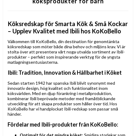
köksprodukter för barn
Köksredskap för Smarta Kök & Små Kockar
– Upplev Kvalitet med Ibili hos KoKoBello
Välkommen till KoKoBello, din destination för genomtänkta
köksredskap som möter både dina behov och miljöns krav. Vi är
stolta över att presentera vårt noga utvalda sortiment av Ibili-
produkter – perfekt som inspirerande verktyg för de yngsta
matlagningsentusiasterna.
Ibili: Tradition, Innovation & Hållbarhet i Köket
Sedan starten 1942 har spanska Ibili blivit synonymt med
innovativ design, hög kvalitet och funktionalitet inom
köksvärlden. Med en djup förankring i metallproduktion,
kombinerar Ibili beprövade metoder med framåtblickande
utveckling för att skapa produkter som håller över tid. Hos
KoKoBello har vi handplockat Ibili-redskap som passar små
händer.
Fördelar med Ibili-produkter från KoKoBello:
Optimalt för det mindre köket:
Smidiga storlekar som