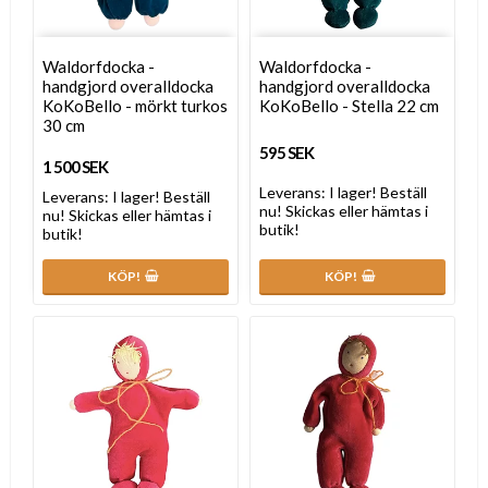
Waldorfdocka -
Waldorfdocka -
handgjord overalldocka
handgjord overalldocka
KoKoBello - mörkt turkos
KoKoBello - Stella 22 cm
30 cm
595 SEK
1 500 SEK
Leverans:
I lager! Beställ
Leverans:
I lager! Beställ
nu! Skickas eller hämtas i
nu! Skickas eller hämtas i
butik!
butik!
KÖP!
KÖP!