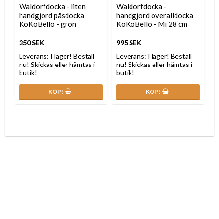
Waldorfdocka - liten
Waldorfdocka -
handgjord påsdocka
handgjord overalldocka
KoKoBello - grön
KoKoBello - Mi 28 cm
350 SEK
995 SEK
Leverans:
I lager! Beställ
Leverans:
I lager! Beställ
nu! Skickas eller hämtas i
nu! Skickas eller hämtas i
butik!
butik!
KÖP!
KÖP!