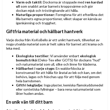
Varm och taktil:
Dockorna är stoppade med
ren kardad
ull
som snabbt antar barnets kroppsvärme och gör
dockan mjuk och tröstingivande att hålla.
Naturliga proportioner:
Formgivna för att efterlikna det
lilla barnets egna proportioner, vilket skapar en känsla av
igenkänning och trygghet.
Giftfria material och hållbart hantverk
Varje docka från KoKoBello är ett unikt hantverk, tillverkat av
noga utvalda material som är helt säkra för barnet att krama och
leka med.
Ekologiska textilier:
Vi använder enbart
ekologisk
bomullstrikå
(Oeko-Tex eller GOTS) för dockans "hud"
och naturmaterial som ull, silke och linne för kläderna.
Hållbarhet i varje stygn:
En waldorfdocka är
konstruerad för att hålla för åratal av lek och kan, om det
behövs, lagas och fräschas upp för att följa med genom
hela barndomen.
Giftfri lekglädje:
Inga plaster, kemiska flamskyddsmedel
eller syntetiska fyllningar – bara rena naturmaterial som
låter huden andas.
En unik vän till ditt barn