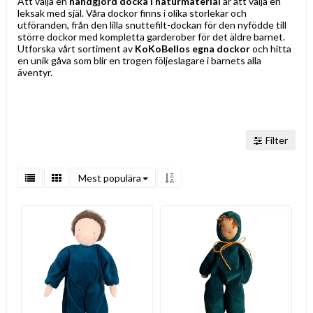
Att välja en
handgjord docka i naturmaterial
är att välja en
leksak med själ. Våra dockor finns i olika storlekar och
utföranden, från den lilla snuttefilt-dockan för den nyfödde till
större dockor med kompletta garderober för det äldre barnet.
Utforska vårt sortiment av
KoKoBellos egna dockor
och hitta
en unik gåva som blir en trogen följeslagare i barnets alla
äventyr.
Filter
Mest populära