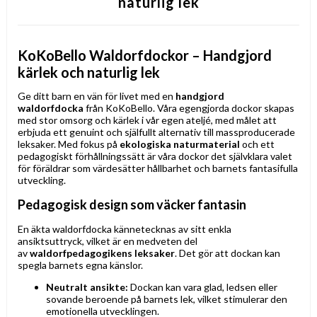
naturlig lek
KoKoBello Waldorfdockor – Handgjord
kärlek och naturlig lek
Ge ditt barn en vän för livet med en
handgjord
waldorfdocka
från KoKoBello. Våra egengjorda dockor skapas
med stor omsorg och kärlek i vår egen ateljé, med målet att
erbjuda ett genuint och själfullt alternativ till massproducerade
leksaker. Med fokus på
ekologiska naturmaterial
och ett
pedagogiskt förhållningssätt är våra dockor det självklara valet
för föräldrar som värdesätter hållbarhet och barnets fantasifulla
utveckling.
Pedagogisk design som väcker fantasin
En äkta waldorfdocka kännetecknas av sitt enkla
ansiktsuttryck, vilket är en medveten del
av
waldorfpedagogikens leksaker
. Det gör att dockan kan
spegla barnets egna känslor.
Neutralt ansikte:
Dockan kan vara glad, ledsen eller
sovande beroende på barnets lek, vilket stimulerar den
emotionella utvecklingen.