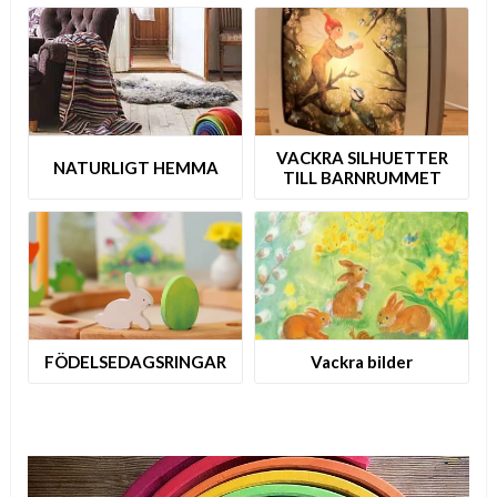
VACKRA SILHUETTER
NATURLIGT HEMMA
TILL BARNRUMMET
F­Ö­D­E­L­S­E­D­A­G­S­R­I­N­G­A­R
Vackra bilder