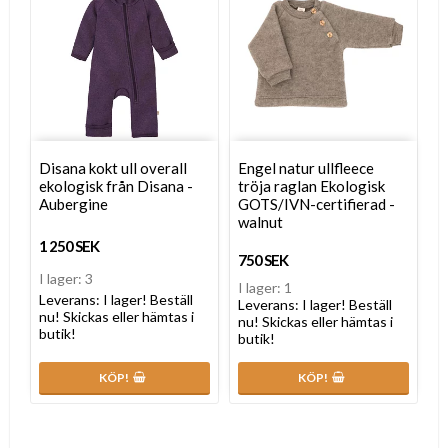
Disana kokt ull overall
Engel natur ullfleece
ekologisk från Disana -
tröja raglan Ekologisk
Aubergine
GOTS/IVN-certifierad -
walnut
1 250 SEK
750 SEK
I lager: 3
I lager: 1
Leverans:
I lager! Beställ
Leverans:
I lager! Beställ
nu! Skickas eller hämtas i
nu! Skickas eller hämtas i
butik!
butik!
KÖP!
KÖP!