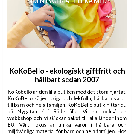
SIDENTYGER ATT LEKA MED
KoKoBello - ekologiskt giftfritt och
hållbart sedan 2007
KoKobello är den lilla butiken med det stora hjärtat.
KoKoBello säljer roliga och lekfulla, hållbara varor
till barn och hela familjen. KoKoBello butik hittar du
på Nygatan 4 i Södertälje. Vi har också en
webbshop och vi skickar paket till alla länder inom
EU. Vårt fokus är unika varor i hållbara och
miljövänliga material för barn och hela familjen. Hos