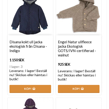
Disana kokt ull jacka
Engel Natur ullfleece
ekologisk från Disana -
jacka Ekologisk
Indigo
GOTS/IVN-certifierad -
walnut
1 150 SEK
925 SEK
I lager: 3
Leverans:
I lager! Beställ
Leverans:
I lager! Beställ
nu! Skickas eller hämtas i
nu! Skickas eller hämtas i
butik!
butik!
KÖP!
KÖP!