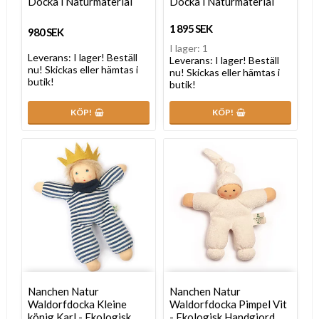
Docka i Naturmaterial
Docka i Naturmaterial
1 895 SEK
980 SEK
I lager: 1
Leverans:
I lager! Beställ
Leverans:
I lager! Beställ
nu! Skickas eller hämtas i
nu! Skickas eller hämtas i
butik!
butik!
KÖP!
KÖP!
Nanchen Natur
Nanchen Natur
Waldorfdocka Kleine
Waldorfdocka Pimpel Vit
könig Karl - Ekologisk
- Ekologisk Handgjord