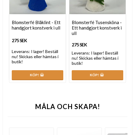
Blomsterfé Blåklint - Ett
Blomsterfé Tusensköna -
handgjort konstverk i ull
Ett handgjort konstverk i
ull
275 SEK
275 SEK
Leverans:
I lager! Beställ
Leverans:
I lager! Beställ
nu! Skickas eller hämtas i
nu! Skickas eller hämtas i
butik!
butik!
KÖP!
KÖP!
MÅLA OCH SKAPA!