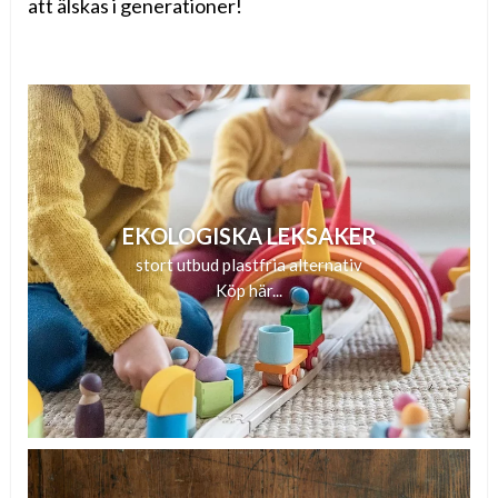
att älskas i generationer!
EKOLOGISKA LEKSAKER
stort utbud plastfria alternativ
Köp här...