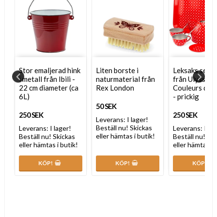
Stor emaljerad hink
Liten borste i
Leksaks servis
i metall från Ibili -
naturmaterial från
från Ulysse
22 cm diameter (ca
Rex London
Couleurs d'E
6L)
- prickig
50 SEK
250 SEK
250 SEK
Leverans:
I lager!
Beställ nu! Skickas
Leverans:
I lager!
Leverans:
I la
eller hämtas i butik!
Beställ nu! Skickas
Beställ nu! Sk
!
eller hämtas i butik!
eller hämtas i 
KÖP!
KÖP!
KÖP!