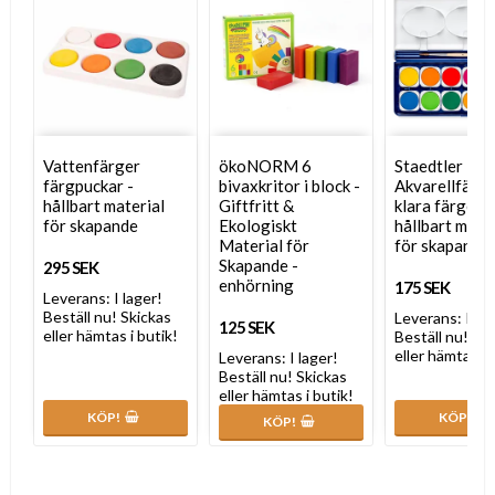
Vattenfärger
ökoNORM 6
Staedtler
färgpuckar -
bivaxkritor i block -
Akvarellfärg
hållbart material
Giftfritt &
klara färger -
för skapande
Ekologiskt
hållbart mater
Material för
för skapande
Skapande -
295 SEK
enhörning
175 SEK
Leverans:
I lager!
Beställ nu! Skickas
Leverans:
I la
125 SEK
eller hämtas i butik!
Beställ nu! Sk
eller hämtas i 
Leverans:
I lager!
Beställ nu! Skickas
eller hämtas i butik!
KÖP!
KÖP!
KÖP!