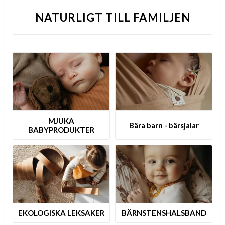
NATURLIGT TILL FAMILJEN
MJUKA
Bära barn - bärsjalar
BABYPRODUKTER
EKOLOGISKA LEKSAKER
B­Ä­R­N­S­T­E­N­S­H­A­L­S­B­A­N­D