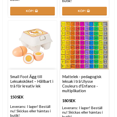
butik!
KÖP!
KÖP!
Small Foot Ägg till
Mattelek - pedagogisk
Leksaksköket – Hållbart i
leksak i trä Ulysse
trä för kreativ lek
Couleurs d'Enfance -
multiplikation
150 SEK
180 SEK
Leverans:
I lager! Beställ
Leverans:
I lager! Beställ
nu! Skickas eller hämtas i
nu! Skickas eller hämtas i
butik!
butik!