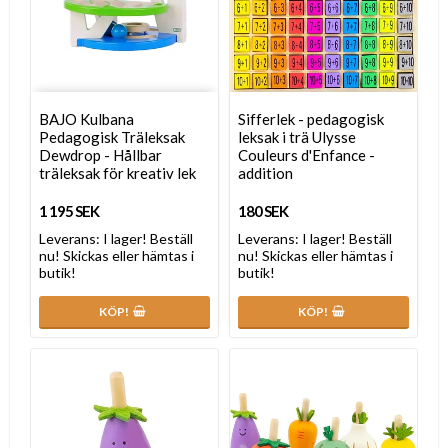
BAJO Kulbana
Sifferlek - pedagogisk
Pedagogisk Träleksak
leksak i trä Ulysse
Dewdrop - Hållbar
Couleurs d'Enfance -
träleksak för kreativ lek
addition
1 195 SEK
180 SEK
Leverans:
I lager! Beställ
Leverans:
I lager! Beställ
nu! Skickas eller hämtas i
nu! Skickas eller hämtas i
butik!
butik!
KÖP!
KÖP!