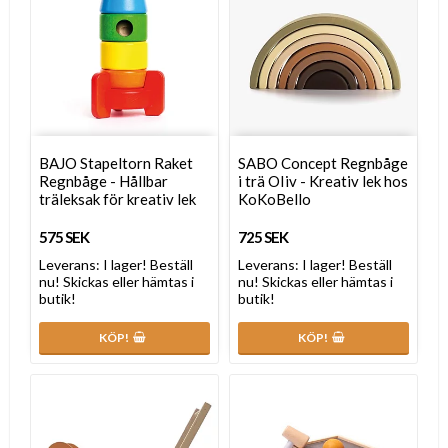
BAJO Stapeltorn Raket
SABO Concept Regnbåge
Regnbåge - Hållbar
i trä OIiv - Kreativ lek hos
träleksak för kreativ lek
KoKoBello
575 SEK
725 SEK
Leverans:
I lager! Beställ
Leverans:
I lager! Beställ
nu! Skickas eller hämtas i
nu! Skickas eller hämtas i
butik!
butik!
KÖP!
KÖP!