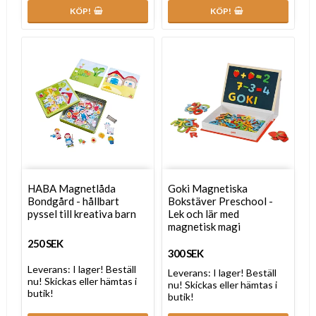
KÖP!
KÖP!
HABA Magnetlåda
Goki Magnetiska
Bondgård - hållbart
Bokstäver Preschool -
pyssel till kreativa barn
Lek och lär med
magnetisk magi
250 SEK
300 SEK
Leverans:
I lager! Beställ
Leverans:
I lager! Beställ
nu! Skickas eller hämtas i
nu! Skickas eller hämtas i
butik!
butik!