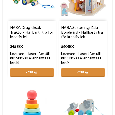
HABA Dragleksak
HABA Sorteringslåda
Traktor- Hållbart i trä för
Bondgård - Hållbart i trä
kreativ lek
för kreativ lek
345 SEK
560 SEK
Leverans:
I lager! Beställ
Leverans:
I lager! Beställ
nu! Skickas eller hämtas i
nu! Skickas eller hämtas i
butik!
butik!
KÖP!
KÖP!