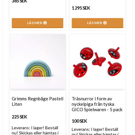
385 SEK
1 295 SEK
LÄS MER
LÄS MER
Grimms Regnbåge Pastell
Träsnurror i form av
Liten
nyckelpiga från tyska
GICO Spielwaren - 5 pack
225 SEK
100 SEK
Leverans:
I lager! Beställ
Leverans:
I lager! Beställ
nu! Skickas eller hämtas i
nu! Skickas eller hämtas i