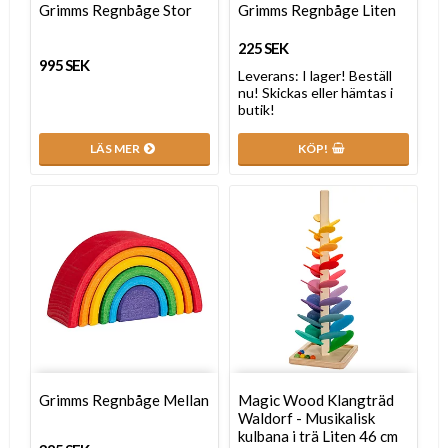
Grimms Regnbåge Stor
Grimms Regnbåge Liten
225 SEK
995 SEK
Leverans:
I lager! Beställ
nu! Skickas eller hämtas i
butik!
LÄS MER
KÖP!
Grimms Regnbåge Mellan
Magic Wood Klangträd
Waldorf - Musikalisk
kulbana i trä Liten 46 cm