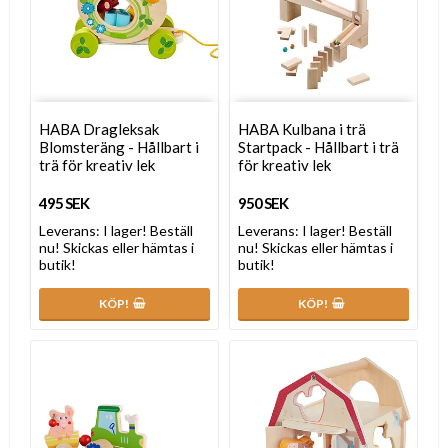
HABA Dragleksak
HABA Kulbana i trä
Blomsteräng - Hållbart i
Startpack - Hållbart i trä
trä för kreativ lek
för kreativ lek
495 SEK
950 SEK
Leverans:
I lager! Beställ
Leverans:
I lager! Beställ
nu! Skickas eller hämtas i
nu! Skickas eller hämtas i
butik!
butik!
KÖP!
KÖP!