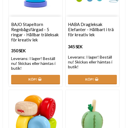
BAJO Stapeltorn
HABA Dragleksak
Regnbågsfärgad - 5
Elefanter - Hållbart i trä
ringar - Hållbar träleksak
för kreativ lek
för kreativ lek
345 SEK
350 SEK
Leverans:
I lager! Beställ
Leverans:
I lager! Beställ
nu! Skickas eller hämtas i
nu! Skickas eller hämtas i
butik!
butik!
KÖP!
KÖP!