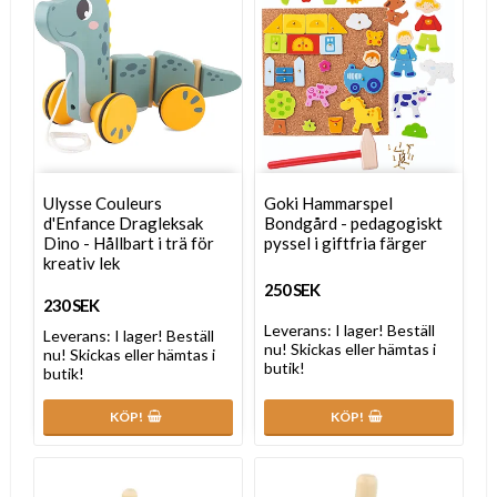
Ulysse Couleurs
Goki Hammarspel
d'Enfance Dragleksak
Bondgård - pedagogiskt
Dino - Hållbart i trä för
pyssel i giftfria färger
kreativ lek
250 SEK
230 SEK
Leverans:
I lager! Beställ
Leverans:
I lager! Beställ
nu! Skickas eller hämtas i
nu! Skickas eller hämtas i
butik!
butik!
KÖP!
KÖP!