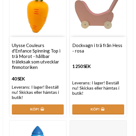
Ulysse Couleurs
Dockvagn i trä från Hess
d'Enfance Spinning Top i
- rosa
trä Morot - hållbar
träleksak som utvecklar
1 250 SEK
finmotoriken
40 SEK
Leverans:
I lager! Beställ
Leverans:
I lager! Beställ
nu! Skickas eller hämtas i
nu! Skickas eller hämtas i
butik!
butik!
KÖP!
KÖP!