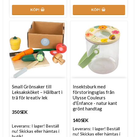
KÖP!
KÖP!
Small Grönsaker till
Insektsburk med
Leksaksköket – Hållbart i
förstoringsglas från
trä för kreativ lek
Ulysse Couleurs
d'Enfance - natur kant
grönt handtag
350 SEK
140 SEK
Leverans:
I lager! Beställ
Leverans:
I lager! Beställ
nu! Skickas eller hämtas i
nu! Skickas eller hämtas i
butik!