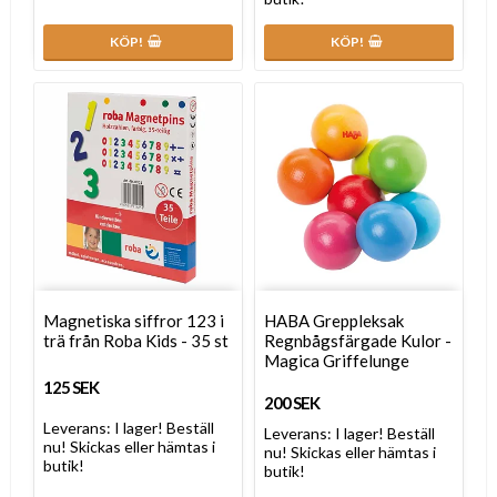
KÖP!
KÖP!
Magnetiska siffror 123 i
HABA Greppleksak
trä från Roba Kids - 35 st
Regnbågsfärgade Kulor -
Magica Griffelunge
125 SEK
200 SEK
Leverans:
I lager! Beställ
Leverans:
I lager! Beställ
nu! Skickas eller hämtas i
nu! Skickas eller hämtas i
butik!
butik!