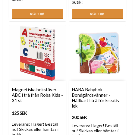
butik!
KÖP!
KÖP!
Magnetiska bokstäver
HABA Babybok
ABC i trä från Roba Kids -
Bondgårdsvänner -
31 st
Hållbart i trä för kreativ
lek
125 SEK
200 SEK
Leverans:
I lager! Beställ
Leverans:
I lager! Beställ
nu! Skickas eller hämtas i
nu! Skickas eller hämtas i
butik!