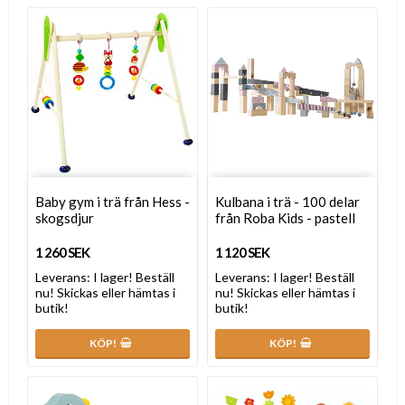
Baby gym i trä från Hess -
Kulbana i trä - 100 delar
skogsdjur
från Roba Kids - pastell
1 260 SEK
1 120 SEK
Leverans:
I lager! Beställ
Leverans:
I lager! Beställ
nu! Skickas eller hämtas i
nu! Skickas eller hämtas i
butik!
butik!
KÖP!
KÖP!