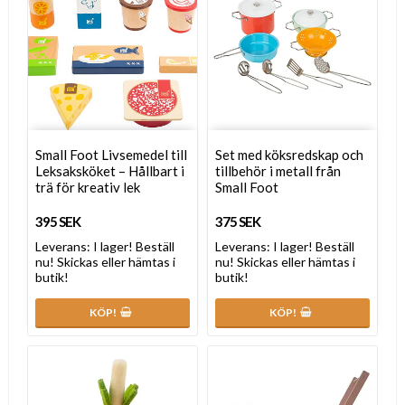
Small Foot Livsemedel till
Set med köksredskap och
Leksaksköket – Hållbart i
tillbehör i metall från
trä för kreativ lek
Small Foot
395 SEK
375 SEK
Leverans:
I lager! Beställ
Leverans:
I lager! Beställ
nu! Skickas eller hämtas i
nu! Skickas eller hämtas i
butik!
butik!
KÖP!
KÖP!