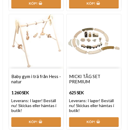
KÖP!
KÖP!
Baby gym i trä från Hess -
MICKI TÅG SET
natur
PREMIUM
1 260 SEK
625 SEK
Leverans:
I lager! Beställ
Leverans:
I lager! Beställ
nu! Skickas eller hämtas i
nu! Skickas eller hämtas i
butik!
butik!
KÖP!
KÖP!