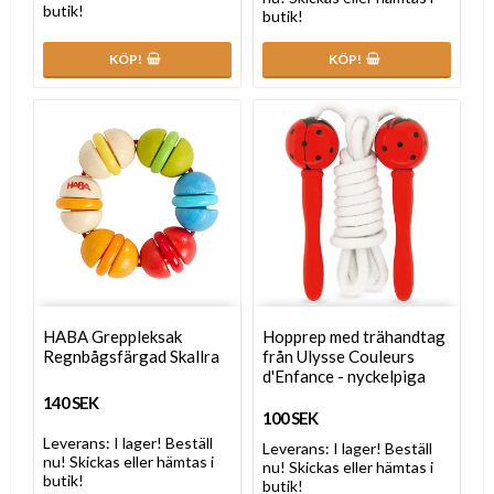
butik!
butik!
KÖP!
KÖP!
HABA Greppleksak
Hopprep med trähandtag
Regnbågsfärgad Skallra
från Ulysse Couleurs
d'Enfance - nyckelpiga
140 SEK
100 SEK
Leverans:
I lager! Beställ
Leverans:
I lager! Beställ
nu! Skickas eller hämtas i
nu! Skickas eller hämtas i
butik!
butik!