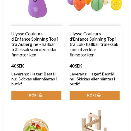
Ulysse Couleurs
Ulysse Couleurs
d'Enfance Spinning Top i
d'Enfance Spinning Top i
trä Aubergine - hållbar
trä Lök- hållbar träleksak
träleksak som utvecklar
som utvecklar
finmotoriken
finmotoriken
40 SEK
40 SEK
Leverans:
I lager! Beställ
Leverans:
I lager! Beställ
nu! Skickas eller hämtas i
nu! Skickas eller hämtas i
butik!
butik!
KÖP!
KÖP!