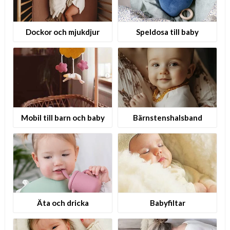
Dockor och mjukdjur
Speldosa till baby
Mobil till barn och baby
B­ä­r­n­s­t­e­n­s­h­a­l­s­b­a­n­d
Äta och dricka
Babyfiltar