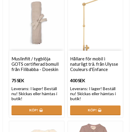
Muslinfilt / tygblöja
Hållare för mobil i
GOTS certifierad bomull
naturligt trä. från Ulysse
från Filibabba - Doeskin
Couleurs d'Enfance
75 SEK
400 SEK
Leverans:
I lager! Beställ
Leverans:
I lager! Beställ
nu! Skickas eller hämtas i
nu! Skickas eller hämtas i
butik!
butik!
KÖP!
KÖP!