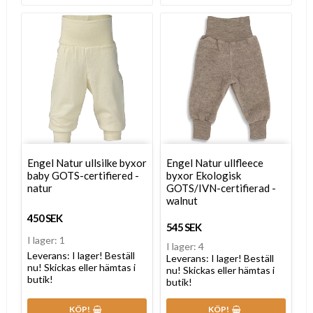
Engel Natur ullsilke byxor
Engel Natur ullfleece
baby GOTS-certifiered -
byxor Ekologisk
natur
GOTS/IVN-certifierad -
walnut
450 SEK
545 SEK
I lager: 1
I lager: 4
Leverans:
I lager! Beställ
Leverans:
I lager! Beställ
nu! Skickas eller hämtas i
nu! Skickas eller hämtas i
butik!
butik!
KÖP!
KÖP!