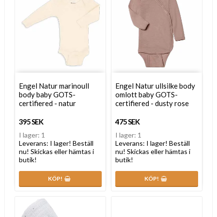
Engel Natur marinoull
Engel Natur ullsilke body
body baby GOTS-
omlott baby GOTS-
certifiered - natur
certifiered - dusty rose
395 SEK
475 SEK
I lager: 1
I lager: 1
Leverans:
I lager! Beställ
Leverans:
I lager! Beställ
nu! Skickas eller hämtas i
nu! Skickas eller hämtas i
butik!
butik!
KÖP!
KÖP!