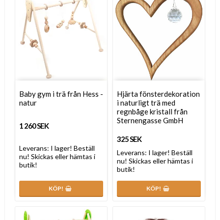
Baby gym i trä från Hess -
Hjärta fönsterdekoration
natur
i naturligt trä med
regnbåge kristall från
Sternengasse GmbH
1 260 SEK
325 SEK
Leverans:
I lager! Beställ
Leverans:
I lager! Beställ
nu! Skickas eller hämtas i
nu! Skickas eller hämtas i
butik!
butik!
KÖP!
KÖP!