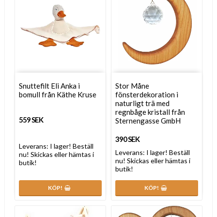
Snuttefilt Eli Anka i
Stor Måne
bomull från Käthe Kruse
fönsterdekoration i
naturligt trä med
regnbåge kristall från
559 SEK
Sternengasse GmbH
390 SEK
Leverans:
I lager! Beställ
Leverans:
I lager! Beställ
nu! Skickas eller hämtas i
nu! Skickas eller hämtas i
butik!
butik!
KÖP!
KÖP!