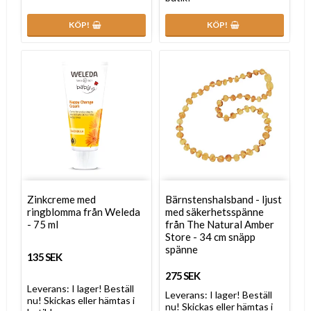
KÖP!
KÖP!
Zinkcreme med
Bärnstenshalsband - ljust
ringblomma från Weleda
med säkerhetsspänne
- 75 ml
från The Natural Amber
Store - 34 cm snäpp
spänne
135 SEK
275 SEK
Leverans:
I lager! Beställ
Leverans:
I lager! Beställ
nu! Skickas eller hämtas i
nu! Skickas eller hämtas i