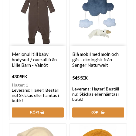
Merionull till baby
Blå mobil med moln och
bodysuit / overall från
gås - ekologisk från
Lille Barn - Valnöt
Senger Naturwelt
430 SEK
545 SEK
I lager: 1
Leverans:
I lager! Beställ
Leverans:
I lager! Beställ
nu! Skickas eller hämtas i
nu! Skickas eller hämtas i
butik!
butik!
KÖP!
KÖP!