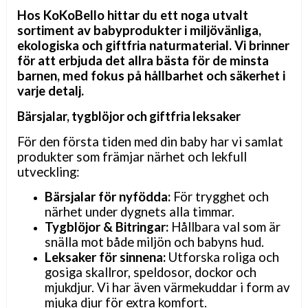
Hos KoKoBello hittar du ett noga utvalt
sortiment av babyprodukter i miljövänliga,
ekologiska och giftfria naturmaterial. Vi brinner
för att erbjuda det allra bästa för de minsta
barnen, med fokus på hållbarhet och säkerhet i
varje detalj.
Bärsjalar, tygblöjor och giftfria leksaker
För den första tiden med din baby har vi samlat
produkter som främjar närhet och lekfull
utveckling:
Bärsjalar för nyfödda:
För trygghet och
närhet under dygnets alla timmar.
Tygblöjor & Bitringar:
Hållbara val som är
snälla mot både miljön och babyns hud.
Leksaker för sinnena:
Utforska roliga och
gosiga skallror, speldosor, dockor och
mjukdjur. Vi har även värmekuddar i form av
mjuka djur för extra komfort.