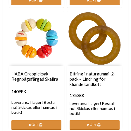
KÖP!
KÖP!
HABA Greppleksak
Bitring i naturgummi, 2-
Regnbågsfärgad Skallra
pack – Lindring för
kliande tandkött
140 SEK
175 SEK
Leverans:
I lager! Beställ
Leverans:
I lager! Beställ
nu! Skickas eller hämtas i
nu! Skickas eller hämtas i
butik!
butik!
KÖP!
KÖP!