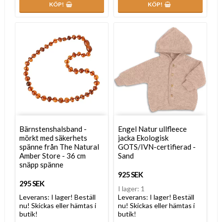
KÖP!
KÖP!
Bärnstenshalsband -
Engel Natur ullfleece
mörkt med säkerhets
jacka Ekologisk
spänne från The Natural
GOTS/IVN-certifierad -
Amber Store - 36 cm
Sand
snäpp spänne
925 SEK
295 SEK
I lager: 1
Leverans:
I lager! Beställ
Leverans:
I lager! Beställ
nu! Skickas eller hämtas i
nu! Skickas eller hämtas i
butik!
butik!