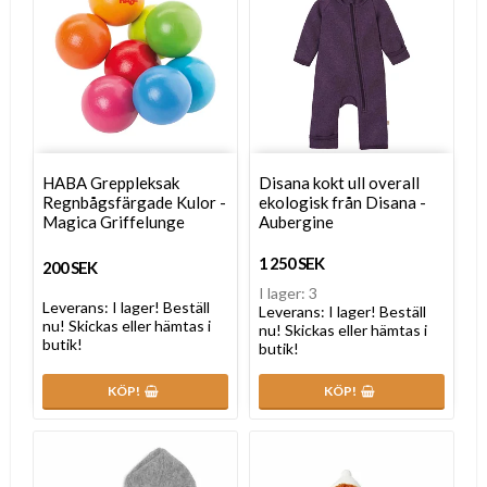
HABA Greppleksak
Disana kokt ull overall
Regnbågsfärgade Kulor -
ekologisk från Disana -
Magica Griffelunge
Aubergine
1 250 SEK
200 SEK
I lager: 3
Leverans:
I lager! Beställ
Leverans:
I lager! Beställ
nu! Skickas eller hämtas i
nu! Skickas eller hämtas i
butik!
butik!
KÖP!
KÖP!