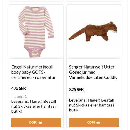
Engel Natur merinoull
Senger Naturwelt Utter
body baby GOTS-
Gosedjur med
certifiered - rosa/natur
Värmekudde Liten Cuddly
475 SEK
825 SEK
I lager: 1
Leverans:
I lager! Beställ
Leverans:
I lager! Beställ
nu! Skickas eller hämtas i
nu! Skickas eller hämtas i
butik!
butik!
KÖP!
KÖP!