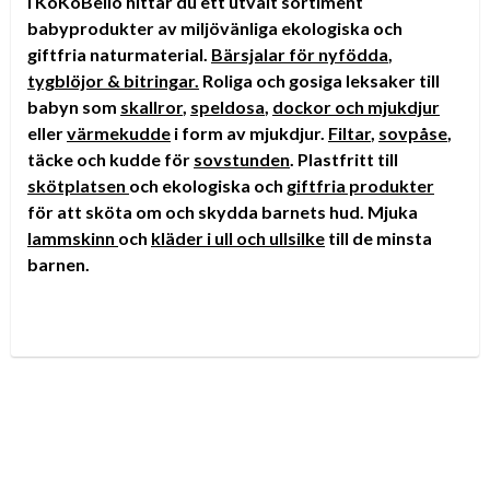
I KoKoBello hittar du ett utvalt sortiment
babyprodukter av miljövänliga ekologiska och
giftfria naturmaterial.
Bärsjalar för nyfödda
,
tygblöjor &
bitringar.
Roliga och gosiga leksaker till
babyn som
skallror
,
speldosa
,
dockor och mjukdjur
eller
värmekudde
i form av mjukdjur.
Filtar
,
sovpåse
,
täcke och kudde för
sovstunden
. Plastfritt till
skötplatsen
och ekologiska och
giftfria produkter
för att sköta om och skydda barnets hud. Mjuka
lammskinn
och
kläder i ull och ullsilke
till de minsta
barnen.