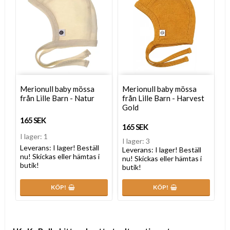
Merionull baby mössa
Merionull baby mössa
från Lille Barn - Natur
från Lille Barn - Harvest
Gold
165 SEK
165 SEK
I lager: 1
I lager: 3
Leverans:
I lager! Beställ
Leverans:
I lager! Beställ
nu! Skickas eller hämtas i
nu! Skickas eller hämtas i
butik!
butik!
KÖP!
KÖP!