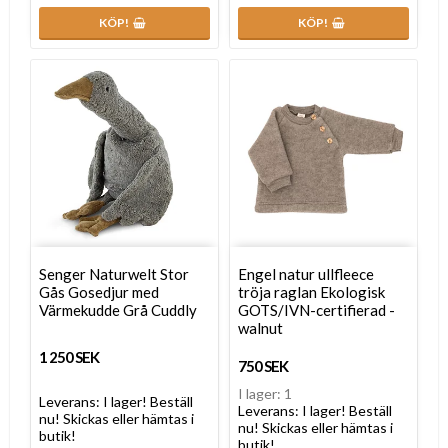
KÖP!
KÖP!
Senger Naturwelt Stor
Engel natur ullfleece
Gås Gosedjur med
tröja raglan Ekologisk
Värmekudde Grå Cuddly
GOTS/IVN-certifierad -
walnut
1 250 SEK
750 SEK
I lager: 1
Leverans:
I lager! Beställ
Leverans:
I lager! Beställ
nu! Skickas eller hämtas i
nu! Skickas eller hämtas i
butik!
butik!