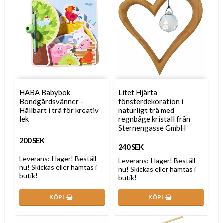
HABA Babybok
Litet Hjärta
Bondgårdsvänner -
fönsterdekoration i
Hållbart i trä för kreativ
naturligt trä med
lek
regnbåge kristall från
Sternengasse GmbH
200 SEK
240 SEK
Leverans:
I lager! Beställ
Leverans:
I lager! Beställ
nu! Skickas eller hämtas i
nu! Skickas eller hämtas i
butik!
butik!
KÖP!
KÖP!