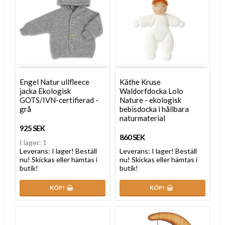
Engel Natur ullfleece
Käthe Kruse
jacka Ekologisk
Waldorfdocka Lolo
GOTS/IVN-certifierad -
Nature - ekologisk
grå
bebisdocka i hållbara
naturmaterial
925 SEK
860 SEK
I lager: 1
Leverans:
I lager! Beställ
Leverans:
I lager! Beställ
nu! Skickas eller hämtas i
nu! Skickas eller hämtas i
butik!
butik!
KÖP!
KÖP!