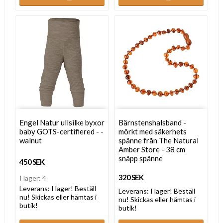
Engel Natur ullsilke byxor
Bärnstenshalsband -
baby GOTS-certifiered - -
mörkt med säkerhets
walnut
spänne från The Natural
Amber Store - 38 cm
snäpp spänne
450 SEK
320 SEK
I lager: 4
Leverans:
I lager! Beställ
Leverans:
I lager! Beställ
nu! Skickas eller hämtas i
nu! Skickas eller hämtas i
butik!
butik!