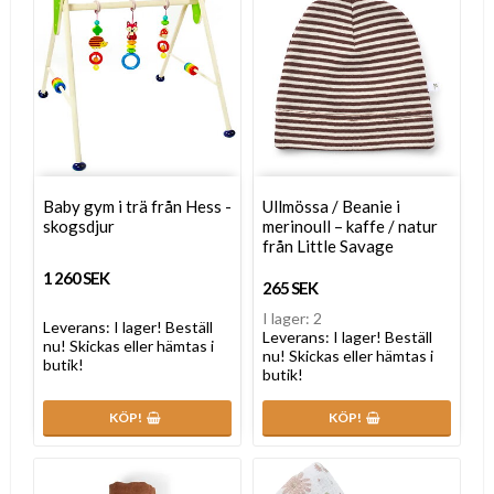
Baby gym i trä från Hess -
Ullmössa / Beanie i
skogsdjur
merinoull – kaffe / natur
från Little Savage
1 260 SEK
265 SEK
I lager: 2
Leverans:
I lager! Beställ
Leverans:
I lager! Beställ
nu! Skickas eller hämtas i
nu! Skickas eller hämtas i
butik!
butik!
KÖP!
KÖP!