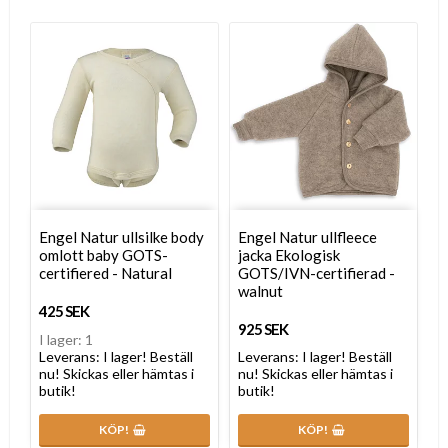
Engel Natur ullsilke body
Engel Natur ullfleece
omlott baby GOTS-
jacka Ekologisk
certifiered - Natural
GOTS/IVN-certifierad -
walnut
425 SEK
925 SEK
I lager: 1
Leverans:
I lager! Beställ
Leverans:
I lager! Beställ
nu! Skickas eller hämtas i
nu! Skickas eller hämtas i
butik!
butik!
KÖP!
KÖP!