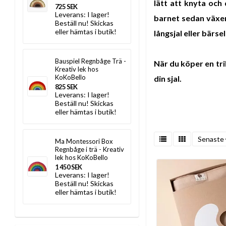
lätt att knyta och 
725 SEK
Leverans:
I lager!
barnet sedan växer 
Beställ nu! Skickas
eller hämtas i butik!
långsjal eller bärsel
Bauspiel Regnbåge Trä -
När du köper en tri
Kreativ lek hos
KoKoBello
din sjal.
825 SEK
Leverans:
I lager!
Beställ nu! Skickas
eller hämtas i butik!
Senaste
Ma Montessori Box
Regnbåge i trä - Kreativ
lek hos KoKoBello
1 450 SEK
Leverans:
I lager!
Beställ nu! Skickas
eller hämtas i butik!