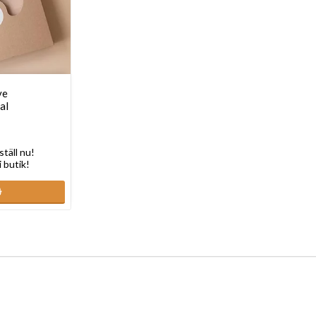
ye
al
ställ nu!
i butik!