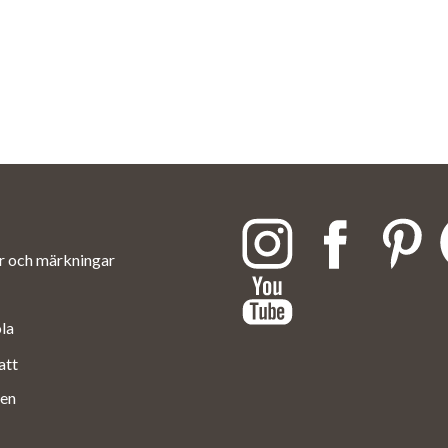
ar och märkningar
ola
att
en