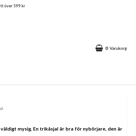
itt över 599 kr
0
Varukorg
al
väldigt mysig. En trikåsjal är bra för nybörjare, den är