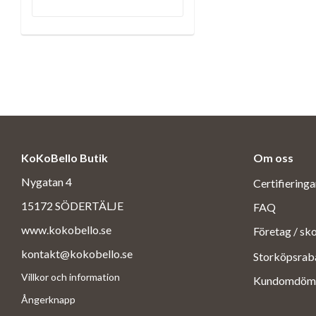
KoKoBello Butik
Om oss
Nygatan 4
Certifiering
15172 SÖDERTÄLJE
FAQ
www.kokobello.se
Företag / sk
kontakt@kokobello.se
Storköpsrab
Villkor och information
Kundomdöm
Ångerknapp