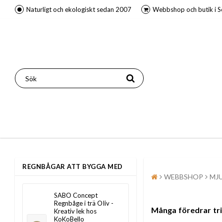
Naturligt och ekologiskt sedan 2007
Webbshop och butik i S
REGNBÅGAR ATT BYGGA MED
WEBBSHOP
MJ
SABO Concept
Regnbåge i trä OIiv -
Många föredrar trik
Kreativ lek hos
KoKoBello