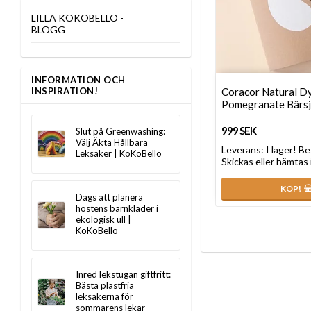
LILLA KOKOBELLO -
BLOGG
INFORMATION OCH
Coracor Natural D
INSPIRATION!
Pomegranate Bärsj
999 SEK
Slut på Greenwashing:
Välj Äkta Hållbara
Leverans:
I lager! Be
Leksaker | KoKoBello
Skickas eller hämtas 
KÖP!
Dags att planera
höstens barnkläder i
ekologisk ull |
KoKoBello
Inred lekstugan giftfritt:
Bästa plastfria
leksakerna för
sommarens lekar