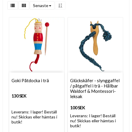
Senaste
Goki Påtdocka i trä
Glückskäfer - slynggaffel
/ påtgaffel i trä - Hållbar
Waldorf & Montessori-
130 SEK
leksak
100 SEK
Leverans:
I lager! Beställ
Leverans:
I lager! Beställ
nu! Skickas eller hämtas i
nu! Skickas eller hämtas i
butik!
butik!