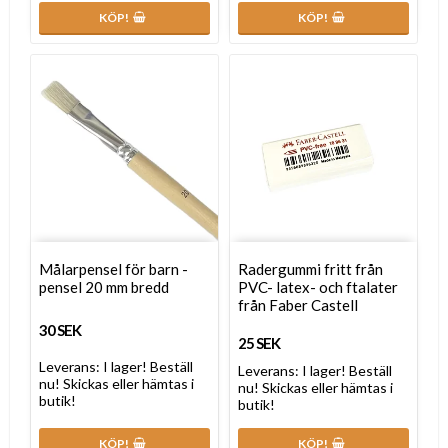
KÖP!
KÖP!
Målarpensel för barn -
Radergummi fritt från
pensel 20 mm bredd
PVC- latex- och ftalater
från Faber Castell
30 SEK
25 SEK
Leverans:
I lager! Beställ
Leverans:
I lager! Beställ
nu! Skickas eller hämtas i
nu! Skickas eller hämtas i
butik!
butik!
KÖP!
KÖP!