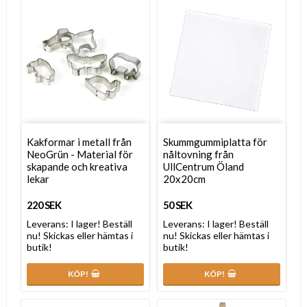
Kakformar i metall från
Skummgummiplatta för
NeoGrün - Material för
nåltovning från
skapande och kreativa
UllCentrum Öland
lekar
20x20cm
220 SEK
50 SEK
Leverans:
I lager! Beställ
Leverans:
I lager! Beställ
nu! Skickas eller hämtas i
nu! Skickas eller hämtas i
butik!
butik!
KÖP!
KÖP!