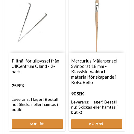
Filtnål för ullpyssel från
Mercurius Målarpensel
UllCentrum Öland - 2-
Svinborst 18 mm -
pack
Klassiskt waldorf
material för skapande i
KoKoBello
25 SEK
90 SEK
Leverans:
I lager! Beställ
Leverans:
I lager! Beställ
nu! Skickas eller hämtas i
nu! Skickas eller hämtas i
butik!
butik!
KÖP!
KÖP!