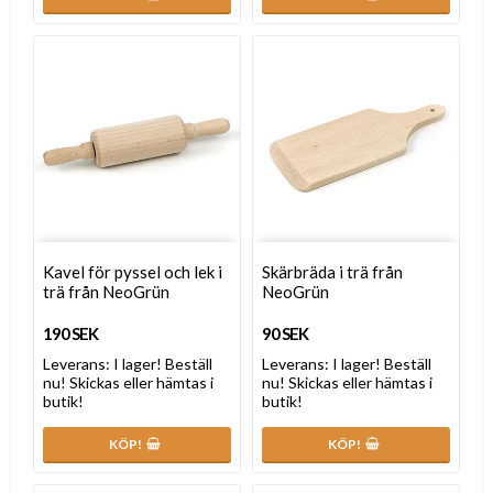
Kavel för pyssel och lek i
Skärbräda i trä från
trä från NeoGrün
NeoGrün
190 SEK
90 SEK
Leverans:
I lager! Beställ
Leverans:
I lager! Beställ
nu! Skickas eller hämtas i
nu! Skickas eller hämtas i
butik!
butik!
KÖP!
KÖP!