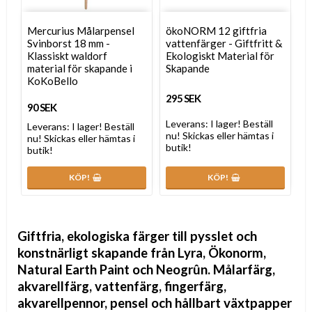
Mercurius Målarpensel
ökoNORM 12 giftfria
Svinborst 18 mm -
vattenfärger - Giftfritt &
Klassiskt waldorf
Ekologiskt Material för
material för skapande i
Skapande
KoKoBello
295 SEK
90 SEK
Leverans:
I lager! Beställ
Leverans:
I lager! Beställ
nu! Skickas eller hämtas i
nu! Skickas eller hämtas i
butik!
butik!
KÖP!
KÖP!
Giftfria, ekologiska färger till pysslet och
konstnärligt skapande från Lyra, Ökonorm,
Natural Earth Paint och Neogrûn. Målarfärg,
akvarellfärg, vattenfärg, fingerfärg,
akvarellpennor, pensel och hållbart växtpapper