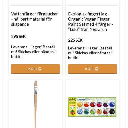
Vattenfärger färgpuckar
Ekologisk fingerfärg -
- hållbart material för
Organic Vegan Finger
skapande
Paint Set med 4 färger -
“Luka” från NeoGrün
295 SEK
225 SEK
Leverans:
I lager! Beställ
Leverans:
I lager! Beställ
nu! Skickas eller hämtas i
nu! Skickas eller hämtas i
butik!
butik!
KÖP!
KÖP!