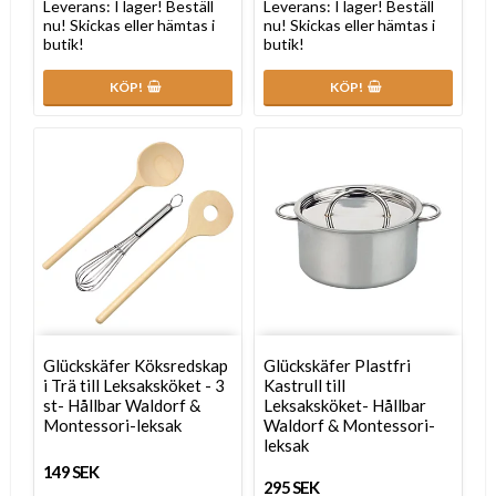
Leverans:
I lager! Beställ
Leverans:
I lager! Beställ
nu! Skickas eller hämtas i
nu! Skickas eller hämtas i
butik!
butik!
KÖP!
KÖP!
Glückskäfer Köksredskap
Glückskäfer Plastfri
i Trä till Leksaksköket - 3
Kastrull till
st- Hållbar Waldorf &
Leksaksköket- Hållbar
Montessori-leksak
Waldorf & Montessori-
leksak
149 SEK
295 SEK