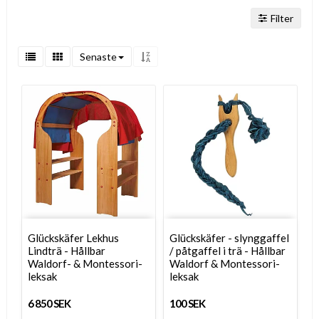
Filter
Senaste
Glückskäfer Lekhus
Glückskäfer - slynggaffel
Lindträ - Hållbar
/ påtgaffel i trä - Hållbar
Waldorf- & Montessori-
Waldorf & Montessori-
leksak
leksak
6 850 SEK
100 SEK