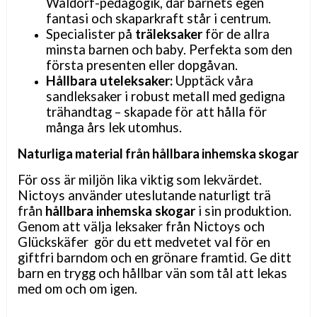
Waldorf-pedagogik, där barnets egen
fantasi och skaparkraft står i centrum.
Specialister på
träleksaker
för de allra
minsta barnen och baby. Perfekta som den
första presenten eller dopgåvan.
Hållbara uteleksaker:
Upptäck våra
sandleksaker i robust metall med gedigna
trähandtag
– skapade f
ör att hålla för
många års lek utomhus.
Naturliga material från hållbara inhemska skogar
För oss är miljön lika viktig som lekvärdet.
Nictoys använder uteslutande naturligt trä
från
hållbara inhemska skogar
i sin produktion.
Genom att välja leksaker från Nictoys och
Glückskäfer gör du ett medvetet val för en
giftfri barndom och en grönare framtid. Ge ditt
barn en trygg och hållbar vän som tål att lekas
med om och om igen.