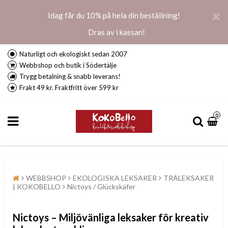
Idag får du 10% på hela din beställning!
Dras av i kassan!
Naturligt och ekologiskt sedan 2007
Webbshop och butik i Södertälje
Trygg betalning & snabb leverans!
Frakt 49 kr. Fraktfritt över 599 kr
0
WEBBSHOP
EKOLOGISKA LEKSAKER
TRÄLEKSAKER
| KOKOBELLO
Nictoys / Glückskäfer
Nictoys
– Milj
övänliga leksaker för kreativ