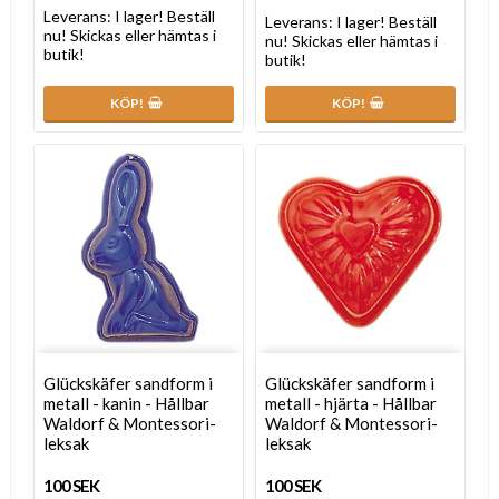
Leverans:
I lager! Beställ
Leverans:
I lager! Beställ
nu! Skickas eller hämtas i
nu! Skickas eller hämtas i
butik!
butik!
KÖP!
KÖP!
Glückskäfer sandform i
Glückskäfer sandform i
metall - kanin - Hållbar
metall - hjärta - Hållbar
Waldorf & Montessori-
Waldorf & Montessori-
leksak
leksak
100 SEK
100 SEK