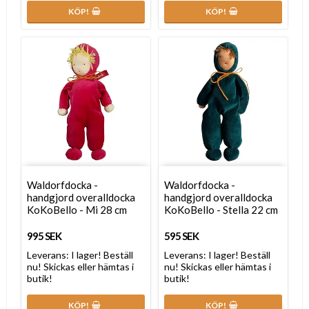
KÖP!
KÖP!
Waldorfdocka -
Waldorfdocka -
handgjord overalldocka
handgjord overalldocka
KoKoBello - Mi 28 cm
KoKoBello - Stella 22 cm
995 SEK
595 SEK
Leverans:
I lager! Beställ
Leverans:
I lager! Beställ
nu! Skickas eller hämtas i
nu! Skickas eller hämtas i
butik!
butik!
KÖP!
KÖP!