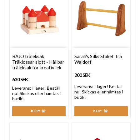
BAJO träleksak
Sarah's Silks Staket Trä
Träklossar slott - Hållbar
Waldorf
träleksak för kreativ lek
200 SEK
630 SEK
Leverans:
I lager! Beställ
Leverans:
I lager! Beställ
nu! Skickas eller hämtas i
nu! Skickas eller hämtas i
butik!
butik!
KÖP!
KÖP!