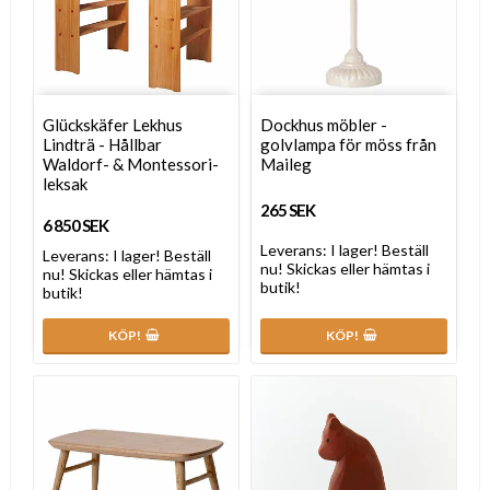
Glückskäfer Lekhus
Dockhus möbler -
Lindträ - Hållbar
golvlampa för möss från
Waldorf- & Montessori-
Maileg
leksak
265 SEK
6 850 SEK
Leverans:
I lager! Beställ
Leverans:
I lager! Beställ
nu! Skickas eller hämtas i
nu! Skickas eller hämtas i
butik!
butik!
KÖP!
KÖP!