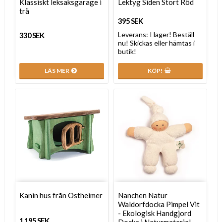
Klassiskt leksaksgarage i
Lektyg Siden Stort Röd
trä
395 SEK
Leverans:
I lager! Beställ
330 SEK
nu! Skickas eller hämtas i
butik!
LÄS MER
KÖP!
Kanin hus från Ostheimer
Nanchen Natur
Waldorfdocka Pimpel Vit
- Ekologisk Handgjord
1 195 SEK
Docka i Naturmaterial