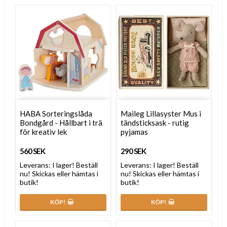
HABA Sorteringslåda
Maileg Lillasyster Mus i
Bondgård - Hållbart i trä
tändsticksask - rutig
för kreativ lek
pyjamas
560 SEK
290 SEK
Leverans:
I lager! Beställ
Leverans:
I lager! Beställ
nu! Skickas eller hämtas i
nu! Skickas eller hämtas i
butik!
butik!
KÖP!
KÖP!