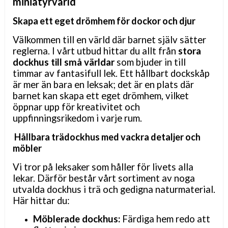
miniatyrv
ärld
Skapa ett eget
drömhem
för dockor och djur
Välkommen till en värld där barnet själv sätter
reglerna. I vårt utbud hittar du allt från
stora
dockhus till små världar
som bjuder in till
timmar av fantasifull lek. Ett hållbart dockskåp
är mer än bara en leksak; det är en plats där
barnet kan skapa ett eget
drömhem
, vilket
öppnar upp för kreativitet och
uppfinningsrikedom i varje rum.
Hållbara
trädockhus
med vackra detaljer och
möbler
Vi tror på leksaker som håller för livets alla
lekar. Därför består vårt sortiment av noga
utvalda dockhus i trä och gedigna naturmaterial.
Här hittar du:
Möblerade dockhus:
Färdiga hem redo att