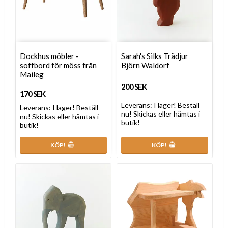
Dockhus möbler -
Sarah's Silks Trädjur
soffbord för möss från
Björn Waldorf
Maileg
200 SEK
170 SEK
Leverans:
I lager! Beställ
Leverans:
I lager! Beställ
nu! Skickas eller hämtas i
nu! Skickas eller hämtas i
butik!
butik!
KÖP!
KÖP!