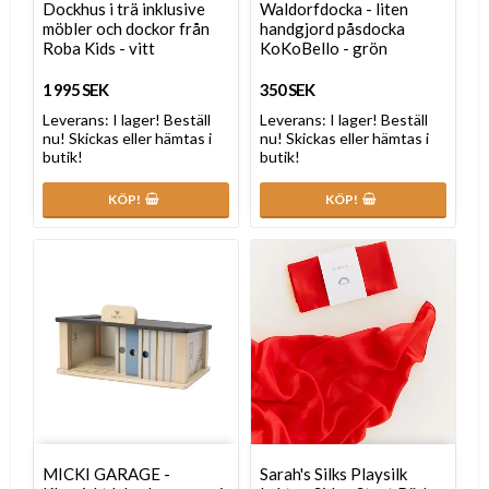
Dockhus i trä inklusive
Waldorfdocka - liten
möbler och dockor från
handgjord påsdocka
Roba Kids - vitt
KoKoBello - grön
1 995 SEK
350 SEK
Leverans:
I lager! Beställ
Leverans:
I lager! Beställ
nu! Skickas eller hämtas i
nu! Skickas eller hämtas i
butik!
butik!
KÖP!
KÖP!
MICKI GARAGE -
Sarah's Silks Playsilk