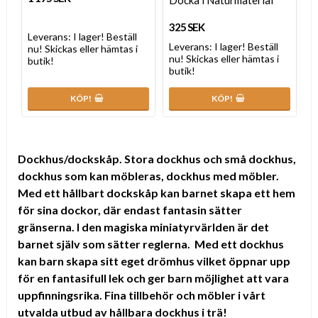
325 SEK
Leverans:
I lager! Beställ
Leverans:
I lager! Beställ
nu! Skickas eller hämtas i
nu! Skickas eller hämtas i
butik!
butik!
KÖP!
KÖP!
Dockhus/dockskåp.
Stora dockhus och små dockhus,
dockhus som kan möbleras, dockhus med möbler.
Med ett hållbart dockskåp kan barnet skapa ett hem
för sina dockor, där endast fantasin sätter
gränserna. I den magiska miniatyrvärlden är det
barnet själv som sätter reglerna. Med ett dockhus
kan barn skapa sitt eget drömhus vilket öppnar upp
för en fantasifull lek och ger barn möjlighet att vara
uppfinningsrika. Fina tillbehör och möbler i vårt
utvalda utbud av hållbara dockhus i trä!