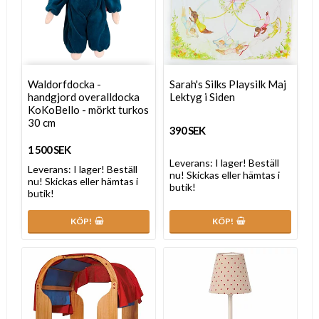
Waldorfdocka -
Sarah's Silks Playsilk Maj
handgjord overalldocka
Lektyg i Siden
KoKoBello - mörkt turkos
30 cm
390 SEK
1 500 SEK
Leverans:
I lager! Beställ
Leverans:
I lager! Beställ
nu! Skickas eller hämtas i
nu! Skickas eller hämtas i
butik!
butik!
KÖP!
KÖP!