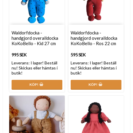
Waldorfdocka -
Waldorfdocka -
handgjord overalldocka
handgjord overalldocka
KoKoBello - Kid 27 cm
KoKoBello - Ros 22 cm
995 SEK
595 SEK
Leverans:
I lager! Beställ
Leverans:
I lager! Beställ
nu! Skickas eller hämtas i
nu! Skickas eller hämtas i
butik!
butik!
KÖP!
KÖP!