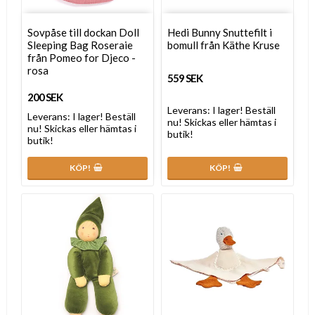
Sovpåse till dockan Doll
Hedi Bunny Snuttefilt i
Sleeping Bag Roseraie
bomull från Käthe Kruse
från Pomeo for Djeco -
rosa
559 SEK
200 SEK
Leverans:
I lager! Beställ
Leverans:
I lager! Beställ
nu! Skickas eller hämtas i
nu! Skickas eller hämtas i
butik!
butik!
KÖP!
KÖP!