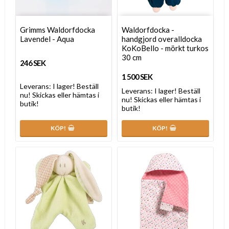
Grimms Waldorfdocka
Waldorfdocka -
Lavendel - Aqua
handgjord overalldocka
KoKoBello - mörkt turkos
30 cm
246 SEK
1 500 SEK
Leverans:
I lager! Beställ
Leverans:
I lager! Beställ
nu! Skickas eller hämtas i
nu! Skickas eller hämtas i
butik!
butik!
KÖP!
KÖP!