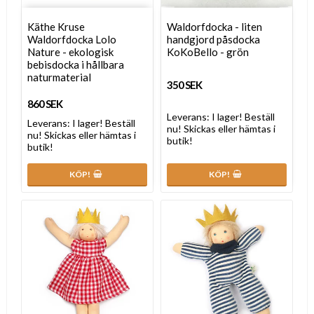
Käthe Kruse
Waldorfdocka - liten
Waldorfdocka Lolo
handgjord påsdocka
Nature - ekologisk
KoKoBello - grön
bebisdocka i hållbara
naturmaterial
350 SEK
860 SEK
Leverans:
I lager! Beställ
Leverans:
I lager! Beställ
nu! Skickas eller hämtas i
nu! Skickas eller hämtas i
butik!
butik!
KÖP!
KÖP!