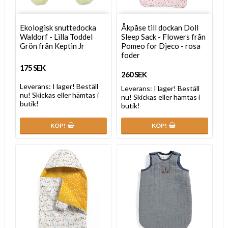
Ekologisk snuttedocka
Åkpåse till dockan Doll
Waldorf - Lilla Toddel
Sleep Sack - Flowers från
Grön från Keptin Jr
Pomeo for Djeco - rosa
foder
175 SEK
260 SEK
Leverans:
I lager! Beställ
Leverans:
I lager! Beställ
nu! Skickas eller hämtas i
nu! Skickas eller hämtas i
butik!
butik!
KÖP!
KÖP!