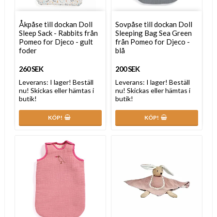
Åkpåse till dockan Doll
Sovpåse till dockan Doll
Sleep Sack - Rabbits från
Sleeping Bag Sea Green
Pomeo for Djeco - gult
från Pomeo for Djeco -
foder
blå
260 SEK
200 SEK
Leverans:
I lager! Beställ
Leverans:
I lager! Beställ
nu! Skickas eller hämtas i
nu! Skickas eller hämtas i
butik!
butik!
KÖP!
KÖP!