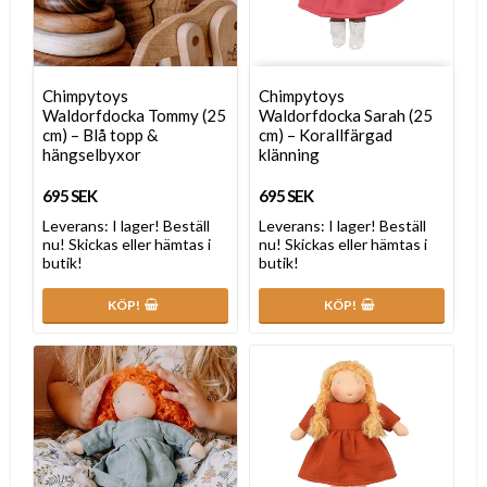
Chimpytoys
Chimpytoys
Waldorfdocka Tommy (25
Waldorfdocka Sarah (25
cm) – Blå topp &
cm) – Korallfärgad
hängselbyxor
klänning
695 SEK
695 SEK
Leverans:
I lager! Beställ
Leverans:
I lager! Beställ
nu! Skickas eller hämtas i
nu! Skickas eller hämtas i
butik!
butik!
KÖP!
KÖP!