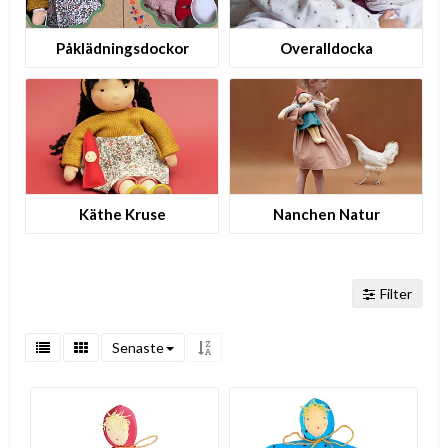
P­å­k­l­ä­d­n­i­n­g­s­d­o­c­k­o­r
Overalldocka
Käthe Kruse
Nanchen Natur
Filter
Senaste