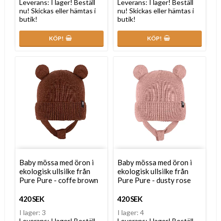
Leverans:
I lager! Beställ
Leverans:
I lager! Beställ
nu! Skickas eller hämtas i
nu! Skickas eller hämtas i
butik!
butik!
KÖP!
KÖP!
Baby mössa med öron i
Baby mössa med öron i
ekologisk ullsilke från
ekologisk ullsilke från
Pure Pure - coffe brown
Pure Pure - dusty rose
420 SEK
420 SEK
I lager: 3
I lager: 4
Leverans:
I lager! Beställ
Leverans:
I lager! Beställ