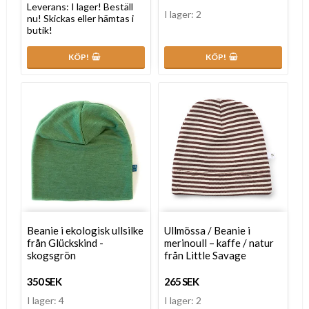
Leverans:
I lager! Beställ
I lager: 2
nu! Skickas eller hämtas i
butik!
KÖP!
KÖP!
Beanie i ekologisk ullsilke
Ullmössa / Beanie i
från Glückskind -
merinoull – kaffe / natur
skogsgrön
från Little Savage
350 SEK
265 SEK
I lager: 4
I lager: 2