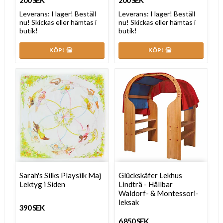
Leverans:
I lager! Beställ
Leverans:
I lager! Beställ
nu! Skickas eller hämtas i
nu! Skickas eller hämtas i
butik!
butik!
KÖP!
KÖP!
Sarah's Silks Playsilk Maj
Glückskäfer Lekhus
Lektyg i Siden
Lindträ - Hållbar
Waldorf- & Montessori-
leksak
390 SEK
6 850 SEK