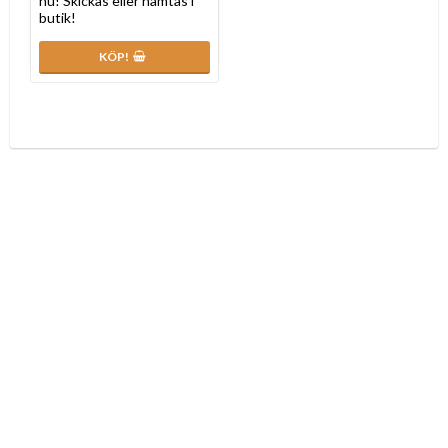
nu! Skickas eller hämtas i
butik!
KÖP!