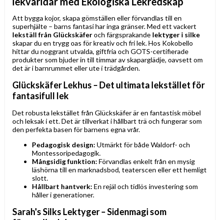
lekvärldar med Ekologiska Lekredskap
Att bygga kojor, skapa gömställen eller förvandlas till en
superhjälte – barns fantasi har inga gränser. Med ett vackert
lekställ från Glückskäfer
och färgsprakande
lektyger i silke
skapar du en trygg oas för kreativ och fri lek. Hos Kokobello
hittar du noggrant utvalda, giftfria och GOTS-certifierade
produkter som bjuder in till timmar av skaparglädje, oavsett om
det är i barnrummet eller ute i trädgården.
Glückskäfer Lekhus – Det ultimata lekstället för
fantasifull lek
Det robusta lekstället från Glückskäfer är en fantastisk möbel
och leksak i ett. Det är tillverkat i hållbart trä och fungerar som
den perfekta basen för barnens egna vrår.
Pedagogisk design:
Utmärkt för både Waldorf- och
Montessoripedagogik.
Mångsidig funktion:
Förvandlas enkelt från en mysig
läshörna till en marknadsbod, teaterscen eller ett hemligt
slott.
Hållbart hantverk:
En rejäl och tidlös investering som
håller i generationer.
Sarah's Silks Lektyger – Sidenmagi som