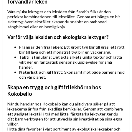
förvandlar leken
Våra mjuka lektyger och leksiden från Sarah's Silks är den
perfekta kombinationen till lekstället. Genom att hänga en bit
sidentyg över lekstället skapar du snabbt en ombonad
sänghimmel eller en hemlig koja.
Varför välja leksiden och ekologiska lektyger?
Främjar den fria leken:
Ett grönt tyg blir till gräs, ett rött
blir till lava och ett mönstrat tyg blir en vacker äng.
Taktil stimulans:
Det äkta silkets unika textur och lätta
vikt ger en fantastisk sensorisk upplevelse för små
händer.
Naturligt och giftfritt:
Skonsamt mot både barnens hud
och vår planet.
Skapa en trygg och giftfri lekhörna hos
Kokobello
När du handlar hos Kokobello kan du alltid vara säker på att
leksakerna är fria från skadliga kemikalier. Genom att kombinera
ett gediget lekställ i trä med lätta, färgstarka lektyger ger du
ditt barn verktygen för att utveckla sin kreativitet på sina egna
villkor.
Hitta dina favoriter i vårt sortiment av ekologiska leksaker och