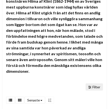
konstnären Hilma af Klint (1862-1944) en av Sveriges
mest uppburna konstnärer som idag hyllas världen
över.
Hilma af Klint utgick från att det finns en andlig
dimension i tillvaron och ville synliggöra sammanhang
som ligger bortom det som ögat kan se. Hon var av
den uppfattningen att hon, när hon målade, stod i
förbindelse med högre medvetanden, som talade och
förde fram budskap genom henne. I likhet med många
av sina samtida var hon påverkad av andliga
strömningar, i synnerhet av spiritismen, teosofin och
senare även antroposofin. Genom sitt måleri ville hon
förstå och förmedla den mänskliga existensens olika
dimensioner.
Filter
Senaste