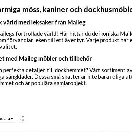
armiga möss, kaniner och dockhusmöbl
 värld med leksaker från Maileg
ilegs förtrollade värld! Här hittar du de ikoniska Ma
 förvandlar leken till ett äventyr. Varje produkt har 
valitet.
t med Maileg möbler och tillbehör
n perfekta detaljen till dockhemmet? Vårt sortiment av
liga sängkläder. Dessa små skatter är inte bara roliga 
rummet och är populära samlarobjekt.
ulära