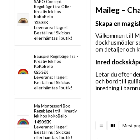
SABO Concept
Regnbåge i trä OIiv -
Maileg – Ch
Kreativ lek hos
KoKoBello
Skapa en magisk
725 SEK
Leverans:
I lager!
Beställ nu! Skickas
Välkommen till Ma
eller hämtas i butik!
dockhusmöbler som
om detaljer och k
Bauspiel Regnbåge Trä -
Inred dockskåpe
Kreativ lek hos
KoKoBello
825 SEK
Letar du efter de
Leverans:
I lager!
och bord till gul
Beställ nu! Skickas
inredning i barn
eller hämtas i butik!
Ma Montessori Box
Regnbåge i trä - Kreativ
lek hos KoKoBello
1 450 SEK
Mest pop
Leverans:
I lager!
Beställ nu! Skickas
eller hämtas i butik!