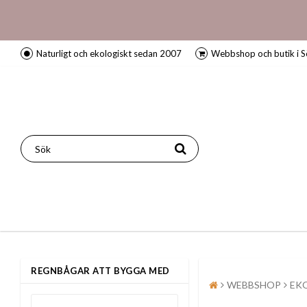
Naturligt och ekologiskt sedan 2007
Webbshop och butik i S
REGNBÅGAR ATT BYGGA MED
WEBBSHOP
EK