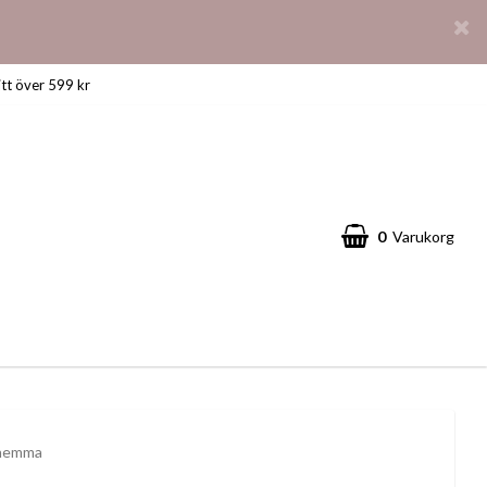
itt över 599 kr
0
Varukorg
t hemma