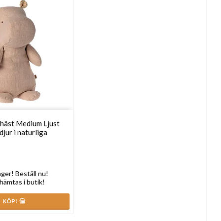
häst Medium Ljust
jur i naturliga
lager! Beställ nu!
 hämtas i butik!
KÖP!