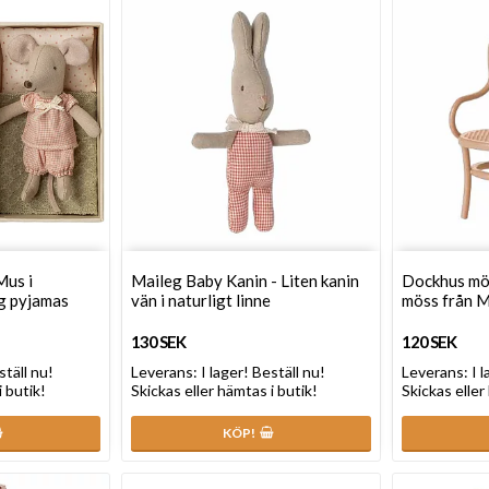
Mus i
Maileg Baby Kanin - Liten kanin
Dockhus möbl
ig pyjamas
vän i naturligt linne
möss från M
130 SEK
120 SEK
ställ nu!
Leverans:
I lager! Beställ nu!
Leverans:
I 
i butik!
Skickas eller hämtas i butik!
Skickas eller
KÖP!