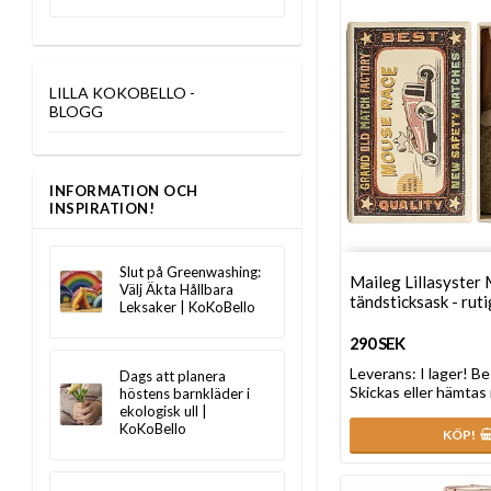
LILLA KOKOBELLO -
BLOGG
INFORMATION OCH
INSPIRATION!
Slut på Greenwashing:
Maileg Lillasyster 
Välj Äkta Hållbara
tändsticksask - rut
Leksaker | KoKoBello
290 SEK
Leverans:
I lager! Be
Dags att planera
Skickas eller hämtas 
höstens barnkläder i
ekologisk ull |
KoKoBello
KÖP!