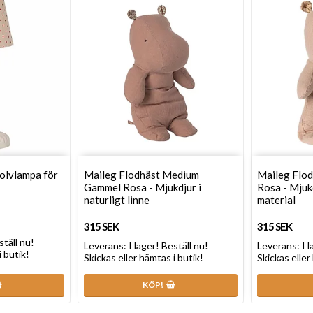
olvlampa för
Maileg Flodhäst Medium
Maileg Flod
Gammel Rosa - Mjukdjur i
Rosa - Mjukd
naturligt linne
material
315 SEK
315 SEK
ställ nu!
Leverans:
I lager! Beställ nu!
Leverans:
I 
i butik!
Skickas eller hämtas i butik!
Skickas eller
KÖP!