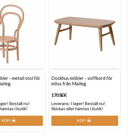
er - metall stol för
Dockhus möbler - soffbord för
aileg
möss från Maileg
170 SEK
lager! Beställ nu!
Leverans:
I lager! Beställ nu!
 hämtas i butik!
Skickas eller hämtas i butik!
KÖP!
KÖP!