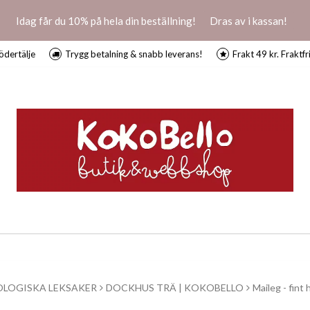
Idag får du 10% på hela din beställning!
Dras av i kassan!
ödertälje
Trygg betalning & snabb leverans!
Frakt 49 kr. Fraktfr
OLOGISKA LEKSAKER
DOCKHUS TRÄ | KOKOBELLO
Maileg - fin