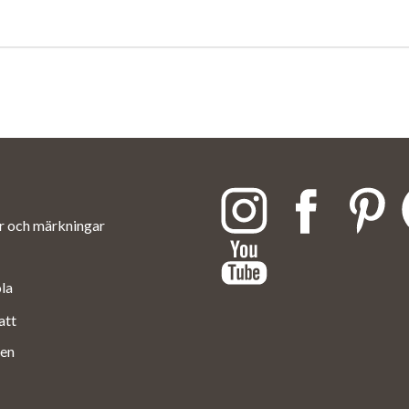
ar och märkningar
ola
att
en