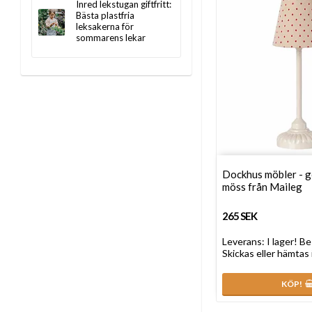
Inred lekstugan giftfritt:
Bästa plastfria
leksakerna för
sommarens lekar
Dockhus möbler - g
möss från Maileg
265 SEK
Leverans:
I lager! Be
Skickas eller hämtas 
KÖP!