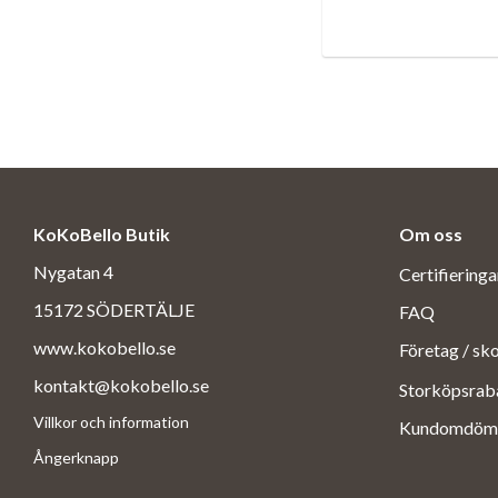
KoKoBello Butik
Om oss
Nygatan 4
Certifiering
15172 SÖDERTÄLJE
FAQ
www.kokobello.se
Företag / sk
kontakt@kokobello.se
Storköpsrab
Villkor och information
Kundomdöm
Ångerknapp