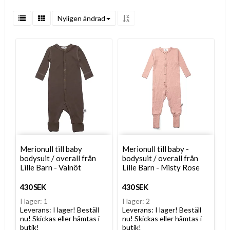
Nyligen ändrad
Merionull till baby
Merionull till baby -
bodysuit / overall från
bodysuit / overall från
Lille Barn - Valnöt
Lille Barn - Misty Rose
430 SEK
430 SEK
I lager: 1
I lager: 2
Leverans:
I lager! Beställ
Leverans:
I lager! Beställ
nu! Skickas eller hämtas i
nu! Skickas eller hämtas i
butik!
butik!