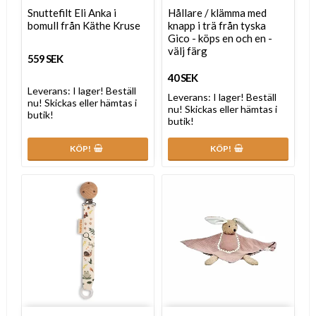
Snuttefilt Eli Anka i
Hållare / klämma med
bomull från Käthe Kruse
knapp i trä från tyska
Gico - köps en och en -
välj färg
559 SEK
40 SEK
Leverans:
I lager! Beställ
Leverans:
I lager! Beställ
nu! Skickas eller hämtas i
nu! Skickas eller hämtas i
butik!
butik!
KÖP!
KÖP!