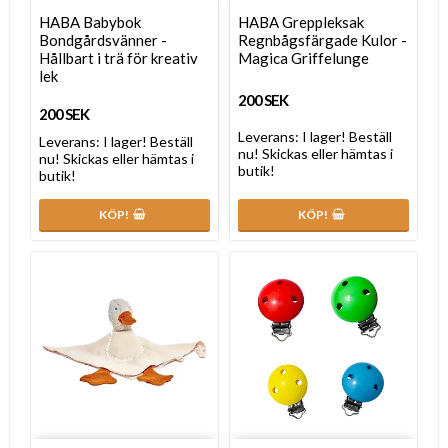
HABA Babybok
HABA Greppleksak
Bondgårdsvänner -
Regnbågsfärgade Kulor -
Hållbart i trä för kreativ
Magica Griffelunge
lek
200 SEK
200 SEK
Leverans:
I lager! Beställ
Leverans:
I lager! Beställ
nu! Skickas eller hämtas i
nu! Skickas eller hämtas i
butik!
butik!
KÖP!
KÖP!