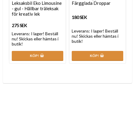
Leksaksbil Eko Limousine
Färgglada Droppar
- gul - Hållbar träleksak
för kreativ lek
180 SEK
275 SEK
Leverans:
I lager! Beställ
Leverans:
I lager! Beställ
nu! Skickas eller hämtas i
nu! Skickas eller hämtas i
butik!
butik!
KÖP!
KÖP!