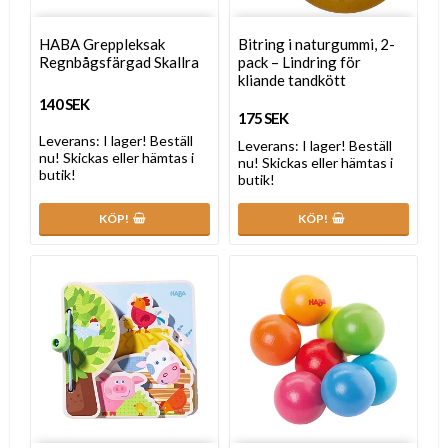
HABA Greppleksak
Bitring i naturgummi, 2-
Regnbågsfärgad Skallra
pack – Lindring för
kliande tandkött
140 SEK
175 SEK
Leverans:
I lager! Beställ
Leverans:
I lager! Beställ
nu! Skickas eller hämtas i
nu! Skickas eller hämtas i
butik!
butik!
KÖP!
KÖP!