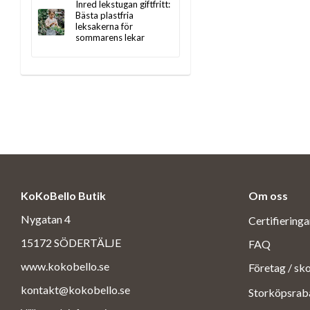
Inred lekstugan giftfritt:
Bästa plastfria
leksakerna för
sommarens lekar
KoKoBello Butik
Om oss
Nygatan 4
Certifiering
15172 SÖDERTÄLJE
FAQ
www.kokobello.se
Företag / sk
kontakt@kokobello.se
Storköpsrab