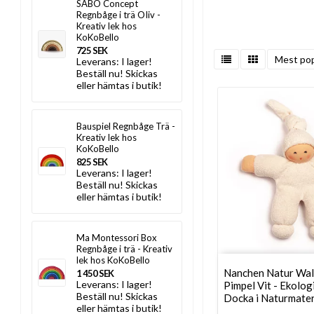
SABO Concept
Regnbåge i trä OIiv -
Kreativ lek hos
KoKoBello
725 SEK
Mest pop
Leverans:
I lager!
Beställ nu! Skickas
eller hämtas i butik!
Bauspiel Regnbåge Trä -
Kreativ lek hos
KoKoBello
825 SEK
Leverans:
I lager!
Beställ nu! Skickas
eller hämtas i butik!
Ma Montessori Box
Regnbåge i trä - Kreativ
lek hos KoKoBello
Nanchen Natur Wal
1 450 SEK
Leverans:
I lager!
Pimpel Vit - Ekolo
Beställ nu! Skickas
Docka i Naturmater
eller hämtas i butik!