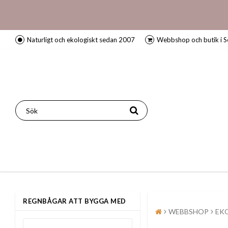
Naturligt och ekologiskt sedan 2007
Webbshop och butik i S
REGNBÅGAR ATT BYGGA MED
WEBBSHOP
EK