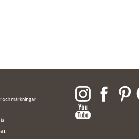
ar och märkningar
ola
att