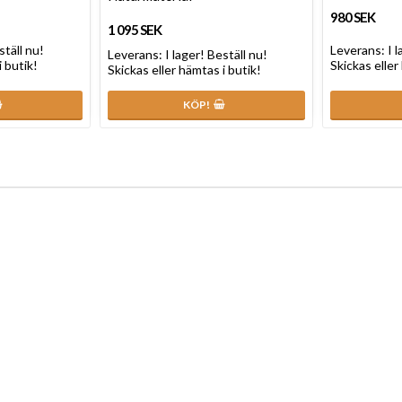
980 SEK
1 095 SEK
ställ nu!
Leverans:
I 
Leverans:
I lager! Beställ nu!
i butik!
Skickas eller
Skickas eller hämtas i butik!
KÖP!