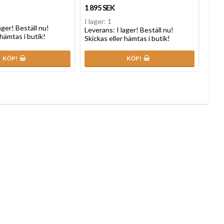
1 895 SEK
I lager: 1
lager! Beställ nu!
Leverans:
I lager! Beställ nu!
 hämtas i butik!
Skickas eller hämtas i butik!
KÖP!
KÖP!