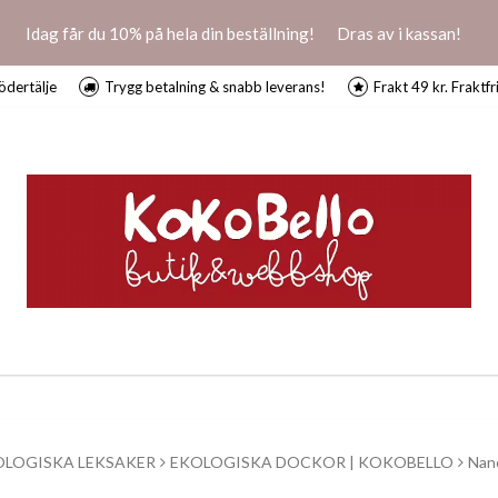
Idag får du 10% på hela din beställning!
Dras av i kassan!
ödertälje
Trygg betalning & snabb leverans!
Frakt 49 kr. Fraktfr
OLOGISKA LEKSAKER
EKOLOGISKA DOCKOR | KOKOBELLO
Nan