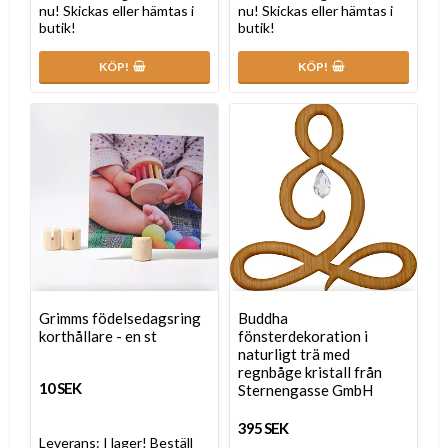
nu! Skickas eller hämtas i
nu! Skickas eller hämtas i
butik!
butik!
KÖP!
KÖP!
Grimms födelsedagsring
Buddha
korthållare - en st
fönsterdekoration i
naturligt trä med
regnbåge kristall från
10 SEK
Sternengasse GmbH
395 SEK
Leverans:
I lager! Beställ