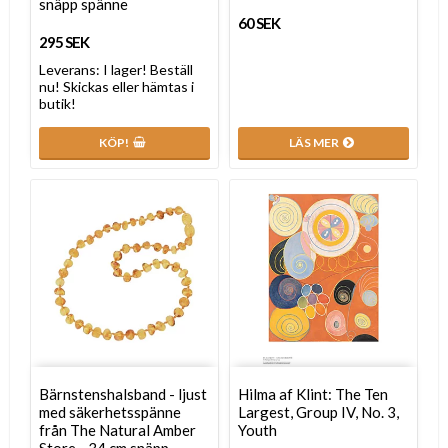
snäpp spänne
60 SEK
295 SEK
Leverans:
I lager! Beställ
nu! Skickas eller hämtas i
butik!
KÖP!
LÄS MER
Bärnstenshalsband - ljust
Hilma af Klint: The Ten
med säkerhetsspänne
Largest, Group IV, No. 3,
från The Natural Amber
Youth