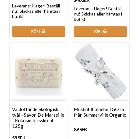
240 SEK
Leverans:
I lager! Beställ
Leverans:
I lager! Beställ
nu! Skickas eller hämtas i
nu! Skickas eller hämtas i
butik!
butik!
KÖP!
KÖP!
Väldoftande ekologisk
Muslinfilt bluebell GOTS
tvål - Savon De Marseille
från Summerville Organic
- Kokosmjölksskrubb
125g
89 SEK
59 SEK