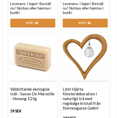
Leverans:
I lager! Beställ
Leverans:
I lager! Beställ
nu! Skickas eller hämtas i
nu! Skickas eller hämtas i
butik!
butik!
KÖP!
KÖP!
Väldoftande ekologisk
Litet Hjärta
tvål - Savon De Marseille
fönsterdekoration i
- Honung 125g
naturligt trä med
regnbåge kristall från
Sternengasse GmbH
59 SEK