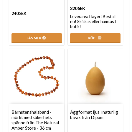
320 SEK
240 SEK
Leverans:
I lager! Beställ
nu! Skickas eller hämtas i
butik!
LÄS MER
KÖP!
Bärnstenshalsband -
Äggformat ljus i naturlig
mörkt med säkerhets
bivax från Dipam
spänne från The Natural
Amber Store - 36 cm