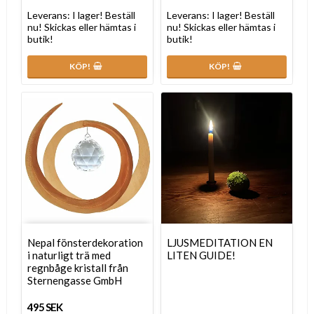
Leverans:
I lager! Beställ
Leverans:
I lager! Beställ
nu! Skickas eller hämtas i
nu! Skickas eller hämtas i
butik!
butik!
KÖP!
KÖP!
Nepal fönsterdekoration
LJUSMEDITATION EN
i naturligt trä med
LITEN GUIDE!
regnbåge kristall från
Sternengasse GmbH
495 SEK