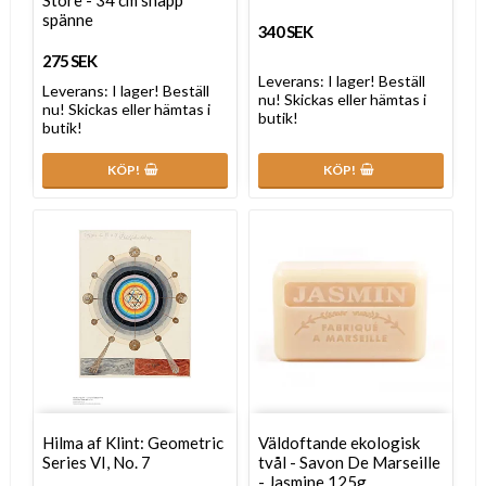
Store - 34 cm snäpp
spänne
340 SEK
275 SEK
Leverans:
I lager! Beställ
Leverans:
I lager! Beställ
nu! Skickas eller hämtas i
nu! Skickas eller hämtas i
butik!
butik!
KÖP!
KÖP!
Hilma af Klint: Geometric
Väldoftande ekologisk
Series VI, No. 7
tvål - Savon De Marseille
- Jasmine 125g