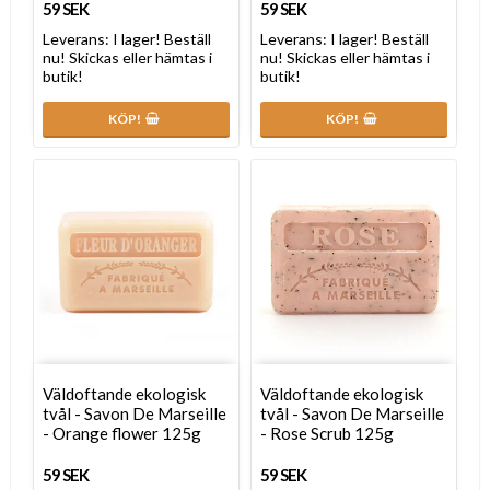
59 SEK
59 SEK
Leverans:
I lager! Beställ
Leverans:
I lager! Beställ
nu! Skickas eller hämtas i
nu! Skickas eller hämtas i
butik!
butik!
KÖP!
KÖP!
Väldoftande ekologisk
Väldoftande ekologisk
tvål - Savon De Marseille
tvål - Savon De Marseille
- Orange flower 125g
- Rose Scrub 125g
59 SEK
59 SEK