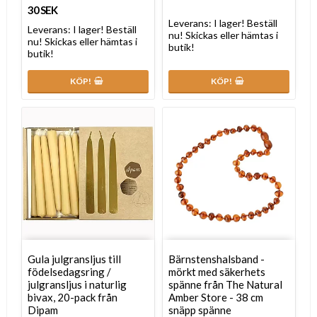
30 SEK
Leverans:
I lager! Beställ
Leverans:
I lager! Beställ
nu! Skickas eller hämtas i
nu! Skickas eller hämtas i
butik!
butik!
KÖP!
KÖP!
Gula julgransljus till
Bärnstenshalsband -
födelsedagsring /
mörkt med säkerhets
julgransljus i naturlig
spänne från The Natural
bivax, 20-pack från
Amber Store - 38 cm
Dipam
snäpp spänne