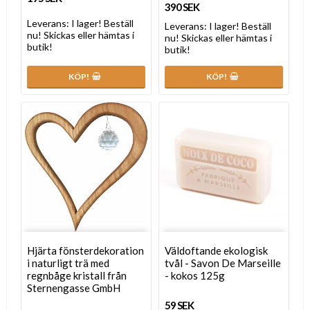
390 SEK
Leverans:
I lager! Beställ
Leverans:
I lager! Beställ
nu! Skickas eller hämtas i
nu! Skickas eller hämtas i
butik!
butik!
KÖP!
KÖP!
Hjärta fönsterdekoration
Väldoftande ekologisk
i naturligt trä med
tvål - Savon De Marseille
regnbåge kristall från
- kokos 125g
Sternengasse GmbH
59 SEK