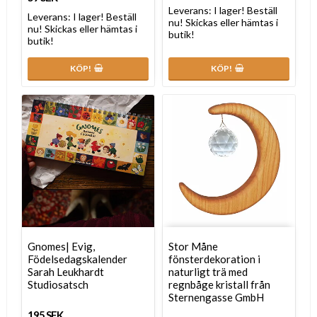
Leverans:
I lager! Beställ
Leverans:
I lager! Beställ
nu! Skickas eller hämtas i
nu! Skickas eller hämtas i
butik!
butik!
KÖP!
KÖP!
Gnomes| Evig,
Stor Måne
Födelsedagskalender
fönsterdekoration i
Sarah Leukhardt
naturligt trä med
Studiosatsch
regnbåge kristall från
Sternengasse GmbH
195 SEK