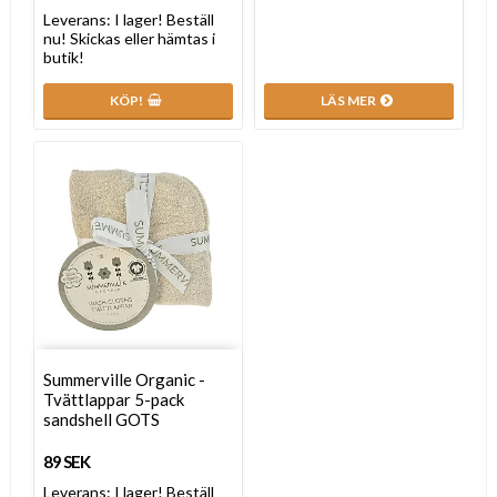
Leverans:
I lager! Beställ
nu! Skickas eller hämtas i
butik!
KÖP!
LÄS MER
Summerville Organic -
Tvättlappar 5-pack
sandshell GOTS
89 SEK
Leverans:
I lager! Beställ