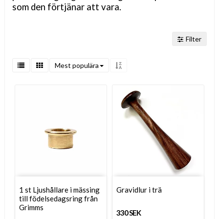
som den förtjänar att vara.
Filter
Mest populära
1 st Ljushållare i mässing
Gravidlur i trä
till födelsedagsring från
Grimms
330 SEK