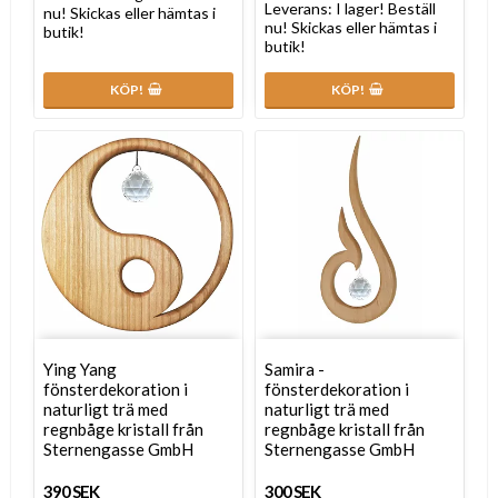
Leverans:
I lager! Beställ
nu! Skickas eller hämtas i
nu! Skickas eller hämtas i
butik!
butik!
KÖP!
KÖP!
Ying Yang
Samira -
fönsterdekoration i
fönsterdekoration i
naturligt trä med
naturligt trä med
regnbåge kristall från
regnbåge kristall från
Sternengasse GmbH
Sternengasse GmbH
390 SEK
300 SEK