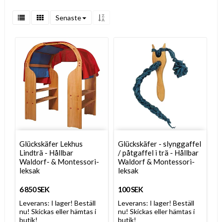
Senaste
Glückskäfer Lekhus
Glückskäfer - slynggaffel
Lindträ - Hållbar
/ påtgaffel i trä - Hållbar
Waldorf- & Montessori-
Waldorf & Montessori-
leksak
leksak
6 850 SEK
100 SEK
Leverans:
I lager! Beställ
Leverans:
I lager! Beställ
nu! Skickas eller hämtas i
nu! Skickas eller hämtas i
butik!
butik!