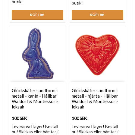
butik!
butik!
KÖP!
KÖP!
Glückskäfer sandform i
Glückskäfer sandform i
metall - kanin - Hållbar
metall - hjärta - Hållbar
Waldorf & Montessori-
Waldorf & Montessori-
leksak
leksak
100 SEK
100 SEK
Leverans:
I lager! Beställ
Leverans:
I lager! Beställ
nu! Skickas eller hämtas i
nu! Skickas eller hämtas i