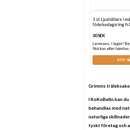
1 st Ljushållare i mä
födelsedagsring fr
30 SEK
Leverans:
I lager! Be
Skickas eller hämtas 
KÖP!
Grimms träleksake
I KoKoBello kan du
behandlas med natur
naturliga skillnad
tyskt företag och al