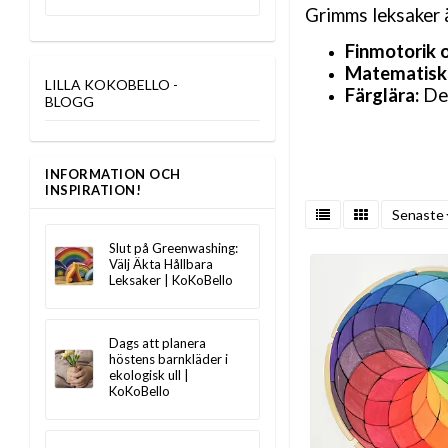
Grimms leksaker ä
Finmotorik o
Matematisk 
LILLA KOKOBELLO -
Färglära:
De 
BLOGG
INFORMATION OCH
INSPIRATION!
Senaste
Slut på Greenwashing:
Välj Äkta Hållbara
Leksaker | KoKoBello
Dags att planera
höstens barnkläder i
ekologisk ull |
KoKoBello