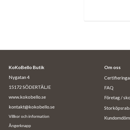
KoKoBello Butik
Om oss
Nygatan 4
Certifiering
15172 SÖDERTÄLJE
FAQ
www.kokobello.se
Företag / sk
kontakt@kokobello.se
Storköpsrab
Villkor och information
Kundomdöm
Ångerknapp