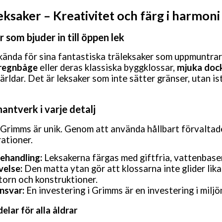
eksaker
– Kreativitet och f
ärg i harmoni
r som bjuder in till öppen lek
kända för sina fantastiska träleksaker som uppmuntrar 
regnbåge
eller deras klassiska byggklossar,
mjuka doc
världar. Det är leksaker som inte sätter gränser, utan i
antverk i varje detalj
 Grimms är unik. Genom att använda hållbart förvaltade
rationer.
ehandling:
Leksakerna färgas med giftfria, vattenbaser
velse:
Den matta ytan gör att klossarna inte glider lika
orn och konstruktioner.
nsvar:
En investering i Grimms är en investering i milj
lar för alla åldrar