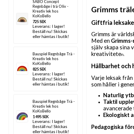
SABO Concept
Regnbåge i trä OIiv -
Grimms träl
Kreativ lek hos
KoKoBello
Giftfria leksake
725 SEK
Leverans:
I lager!
Beställ nu! Skickas
Grimms är världs
eller hämtas i butik!
Med en
Grimms-
själv skapa sina 
kreativitete
Bauspiel Regnbåge Trä -
n.
Kreativ lek hos
KoKoBello
Hållbarhet och h
825 SEK
Leverans:
I lager!
Varje leksak från
Beställ nu! Skickas
som håller i gene
eller hämtas i butik!
Naturlig ytb
Taktil upple
Bauspiel Regnbåge Trä -
Kreativ lek hos
avancerade t
KoKoBello
Ekologiskt a
1 495 SEK
Leverans:
I lager!
Pedagogiska förde
Beställ nu! Skickas
eller hämtas i butik!