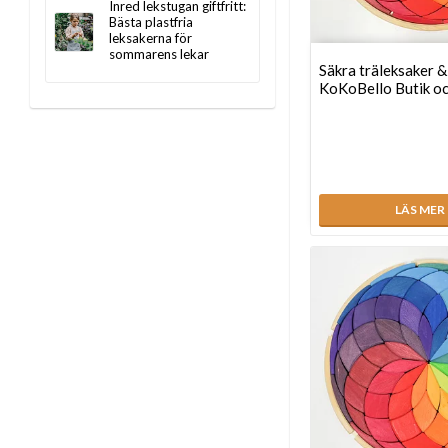
Inred lekstugan giftfritt:
Bästa plastfria
leksakerna för
sommarens lekar
Säkra träleksaker & 
KoKoBello Butik o
LÄS MER