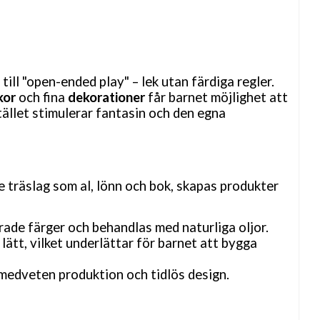
till "open-ended play"
– lek utan f
ärdiga regler.
kor
och fina
dekorationer
får barnet möjlighet att
stället stimulerar fantasin och den egna
 träslag som al, lönn och bok, skapas produkter
ade färger och behandlas med naturliga oljor.
 lätt, vilket underlättar för barnet att bygga
ömedveten produktion och tidlös design.