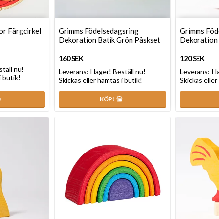
r Färgcirkel
Grimms Födelsedagsring
Grimms Föd
Dekoration Batik Grön Påskset
Dekoration 
160 SEK
120 SEK
ställ nu!
Leverans:
I lager! Beställ nu!
Leverans:
I 
i butik!
Skickas eller hämtas i butik!
Skickas eller
KÖP!