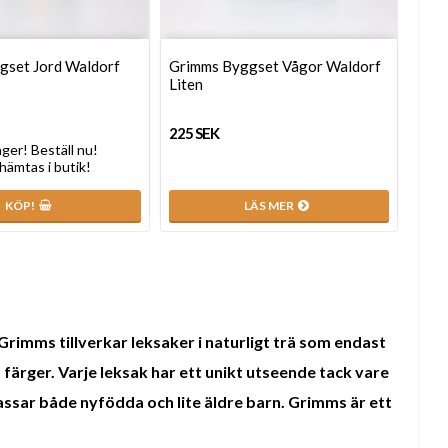
gset Jord Waldorf
Grimms Byggset Vågor Waldorf
Liten
225 SEK
lager! Beställ nu!
 hämtas i butik!
LÄS MER
KÖP!
Grimms tillverkar leksaker i naturligt trä som endast
 färger.
Varje leksak har ett unikt utseende tack vare
ssar både nyfödda och lite äldre barn. Grimms är ett