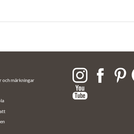
ar och märkningar
ola
att
en