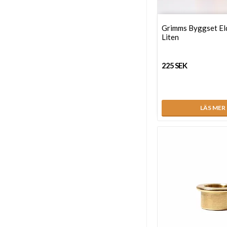
Grimms Byggset El
Liten
225 SEK
LÄS MER