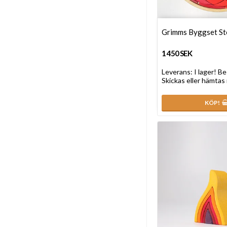
Grimms Byggset Sto
1 450 SEK
Leverans:
I lager! Be
Skickas eller hämtas 
KÖP!