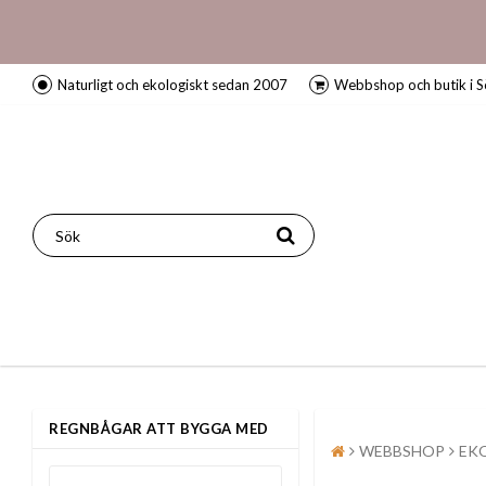
Naturligt och ekologiskt sedan 2007
Webbshop och butik i S
REGNBÅGAR ATT BYGGA MED
WEBBSHOP
EK