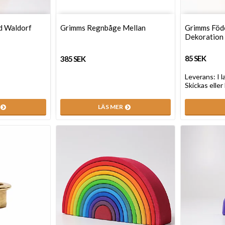
d Waldorf
Grimms Regnbåge Mellan
Grimms Föd
Dekoration
85 SEK
385 SEK
Leverans:
I 
Skickas eller
LÄS MER