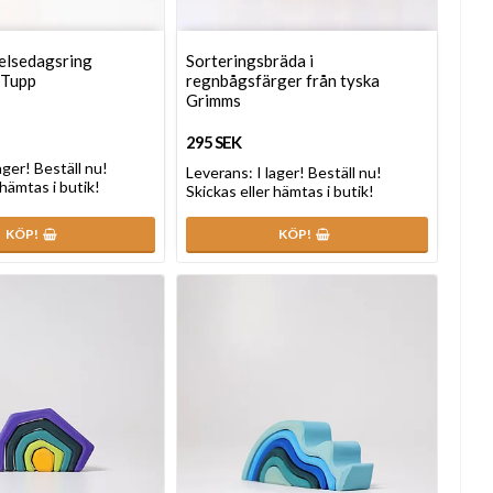
elsedagsring
Sorteringsbräda i
 Tupp
regnbågsfärger från tyska
Grimms
295 SEK
lager! Beställ nu!
Leverans:
I lager! Beställ nu!
 hämtas i butik!
Skickas eller hämtas i butik!
KÖP!
KÖP!