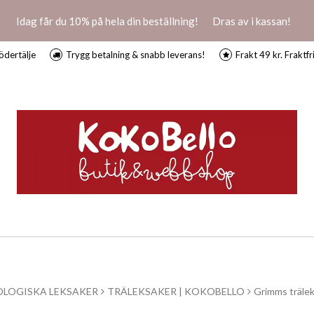
Idag får du 10% på hela din beställning!
Dras av i kassan!
ödertälje
Trygg betalning & snabb leverans!
Frakt 49 kr. Fraktfr
OLOGISKA LEKSAKER
TRÄLEKSAKER | KOKOBELLO
Grimms träle