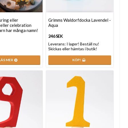
ring eller
Grimms Waldorfdocka Lavendel -
eller celebration
Aqua
barn har många namn!
246 SEK
Leverans:
I lager! Beställ nu!
Skickas eller hämtas i butik!
LÄS MER
KÖP!