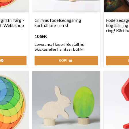
giftfri färg -
Grimms födelsedagsring
Födelsedags
ch Webbshop
korthållare - en st
högtidsring 
ring! Kärt 
10 SEK
Leverans:
I lager! Beställ nu!
Skickas eller hämtas i butik!
KÖP!