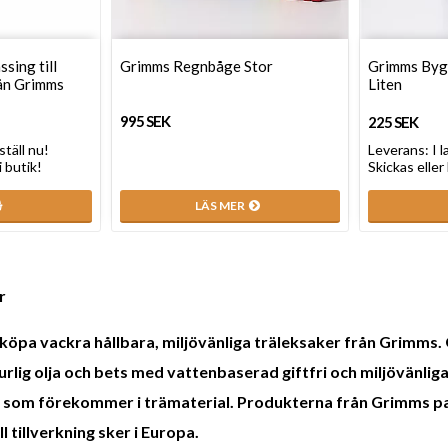
ssing till
Grimms Regnbåge Stor
Grimms Byg
ån Grimms
Liten
995 SEK
225 SEK
ställ nu!
Leverans:
I 
i butik!
Skickas eller
LÄS MER
r
 köpa vackra hållbara, miljövänliga träleksaker från Grimms.
lig olja och bets med vattenbaserad giftfri och miljövänliga
er som förekommer i trämaterial. Produkterna från Grimms pa
l tillverkning sker i Europa.