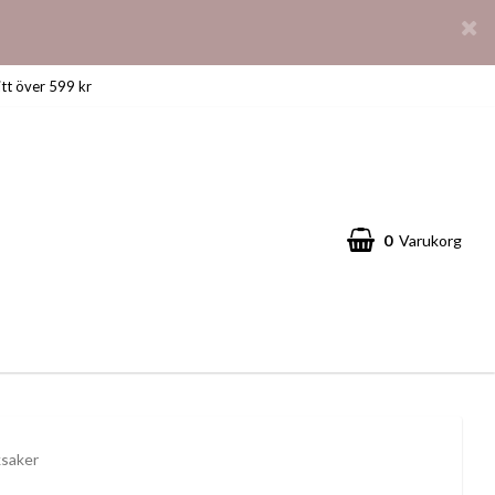
itt över 599 kr
0
Varukorg
ksaker