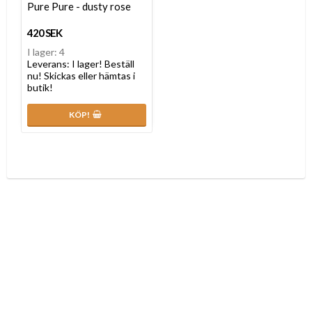
Pure Pure - dusty rose
420 SEK
I lager: 4
Leverans:
I lager! Beställ
nu! Skickas eller hämtas i
butik!
KÖP!