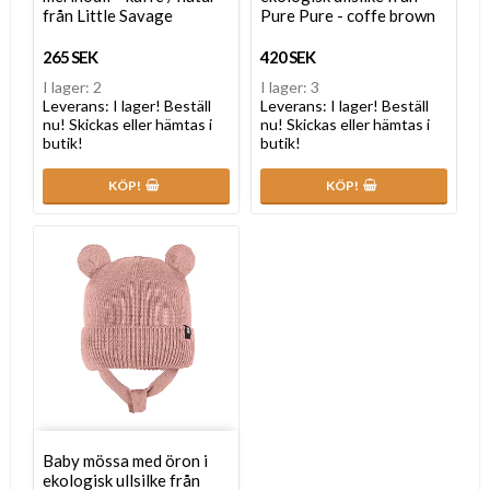
från Little Savage
Pure Pure - coffe brown
265 SEK
420 SEK
I lager: 2
I lager: 3
Leverans:
I lager! Beställ
Leverans:
I lager! Beställ
nu! Skickas eller hämtas i
nu! Skickas eller hämtas i
butik!
butik!
KÖP!
KÖP!
Baby mössa med öron i
ekologisk ullsilke från