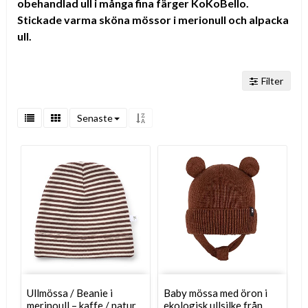
obehandlad ull i många fina färger KoKoBello.
Stickade varma sköna mössor i merionull och alpacka
ull.
Filter
Senaste
Ullmössa / Beanie i
Baby mössa med öron i
merinoull – kaffe / natur
ekologisk ullsilke från