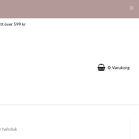
itt över 599 kr
0
Varukorg
r halsduk