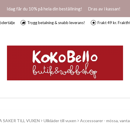
Idag får du 10% på hela din beställning!
Dras av i kassan!
ödertälje
Trygg betalning & snabb leverans!
Frakt 49 kr. Fraktfr
A SAKER TILL VUXEN
Ullkläder till vuxen
Accessoarer - mössa, vanta