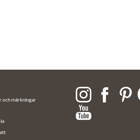
ar och märkningar
ola
att