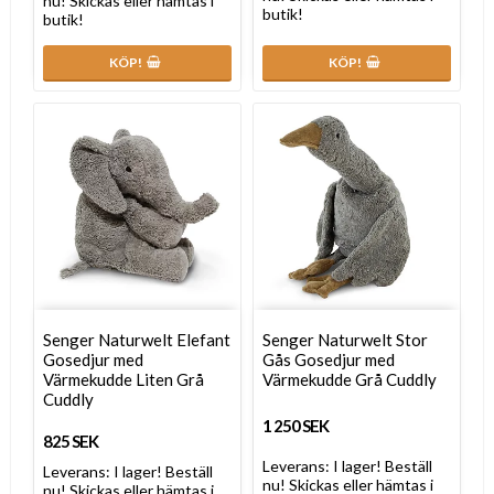
nu! Skickas eller hämtas i
butik!
butik!
KÖP!
KÖP!
Senger Naturwelt Elefant
Senger Naturwelt Stor
Gosedjur med
Gås Gosedjur med
Värmekudde Liten Grå
Värmekudde Grå Cuddly
Cuddly
1 250 SEK
825 SEK
Leverans:
I lager! Beställ
Leverans:
I lager! Beställ
nu! Skickas eller hämtas i
nu! Skickas eller hämtas i