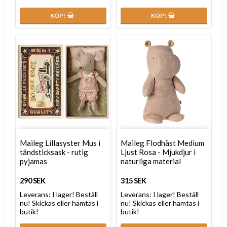
KÖP!
KÖP!
Maileg Lillasyster Mus i
Maileg Flodhäst Medium
tändsticksask - rutig
Ljust Rosa - Mjukdjur i
pyjamas
naturliga material
290 SEK
315 SEK
Leverans:
I lager! Beställ
Leverans:
I lager! Beställ
nu! Skickas eller hämtas i
nu! Skickas eller hämtas i
butik!
butik!