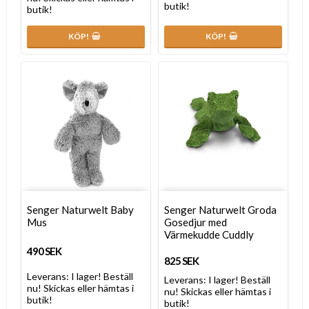
butik!
butik!
KÖP!
KÖP!
Senger Naturwelt Baby
Senger Naturwelt Groda
Mus
Gosedjur med
Värmekudde Cuddly
490 SEK
825 SEK
Leverans:
I lager! Beställ
Leverans:
I lager! Beställ
nu! Skickas eller hämtas i
nu! Skickas eller hämtas i
butik!
butik!