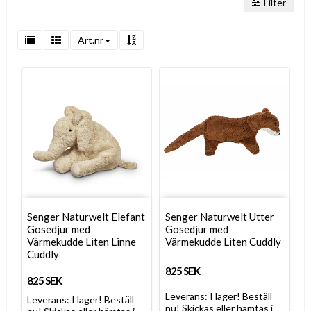
Filter
Art.nr
Senger Naturwelt Elefant
Senger Naturwelt Utter
Gosedjur med
Gosedjur med
Värmekudde Liten Linne
Värmekudde Liten Cuddly
Cuddly
825 SEK
825 SEK
Leverans:
I lager! Beställ
Leverans:
I lager! Beställ
nu! Skickas eller hämtas i