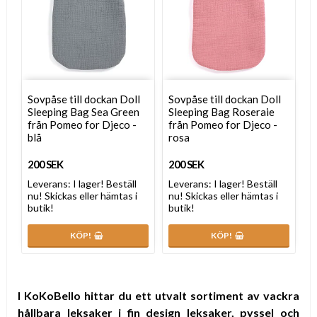
Sovpåse till dockan Doll
Sovpåse till dockan Doll
Sleeping Bag Sea Green
Sleeping Bag Roseraie
från Pomeo for Djeco -
från Pomeo for Djeco -
blå
rosa
200 SEK
200 SEK
Leverans:
I lager! Beställ
Leverans:
I lager! Beställ
nu! Skickas eller hämtas i
nu! Skickas eller hämtas i
butik!
butik!
KÖP!
KÖP!
I KoKoBello hittar du ett utvalt sortiment av vackra
hållbara leksaker i fin design leksaker, pyssel och