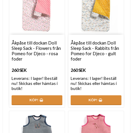
Åkpåse till dockan Doll
Åkpåse till dockan Doll
Sleep Sack - Flowers från
Sleep Sack - Rabbits från
Pomeo for Djeco - rosa
Pomeo for Djeco - gult
foder
foder
260 SEK
260 SEK
Leverans:
I lager! Beställ
Leverans:
I lager! Beställ
nu! Skickas eller hämtas i
nu! Skickas eller hämtas i
butik!
butik!
KÖP!
KÖP!