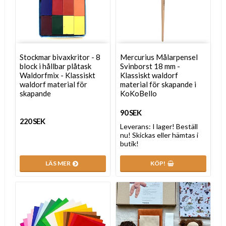
Stockmar bivaxkritor - 8
Mercurius Målarpensel
block i hållbar plåtask
Svinborst 18 mm -
Waldorfmix - Klassiskt
Klassiskt waldorf
waldorf material för
material för skapande i
skapande
KoKoBello
90 SEK
220 SEK
Leverans:
I lager! Beställ
nu! Skickas eller hämtas i
butik!
LÄS MER
KÖP!