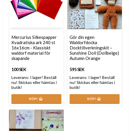
Mercurius Silkespapper
Gör din egen
Kvadratiska ark 240 st
Waldorfdocka
16x16cm - Klassiskt
Docktillverkningskit –
waldorf material för
Sunshine Doll (Dollbelge)
skapande
Autumn Orange
100 SEK
595 SEK
Leverans:
I lager! Beställ
Leverans:
I lager! Beställ
nu! Skickas eller hämtas i
nu! Skickas eller hämtas i
butik!
butik!
KÖP!
KÖP!