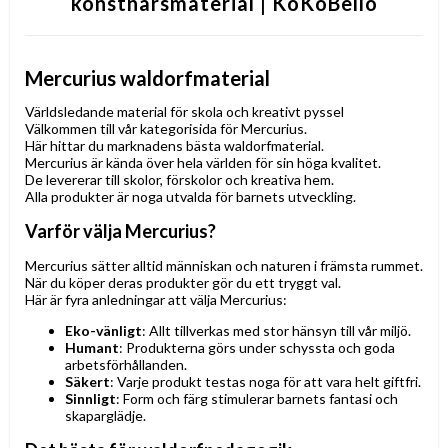
konstnärsmaterial | KoKoBello
Mercurius waldorfmaterial
Världsledande material för skola och kreativt pyssel
Välkommen till vår kategorisida för Mercurius.
Här hittar du marknadens bästa waldorfmaterial.
Mercurius är kända över hela världen för sin höga kvalitet.
De levererar till skolor, förskolor och kreativa hem.
Alla produkter är noga utvalda för barnets utveckling.
Varför välja Mercurius?
Mercurius sätter alltid människan och naturen i främsta rummet.
När du köper deras produkter gör du ett tryggt val.
Här är fyra anledningar att välja Mercurius:
Eko-vänligt
: Allt tillverkas med stor hänsyn till vår miljö.
Humant
: Produkterna görs under schyssta och goda
arbetsförhållanden.
Säkert
: Varje produkt testas noga för att vara helt giftfri.
Sinnligt
: Form och färg stimulerar barnets fantasi och
skaparglädje.