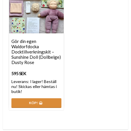
Gör din egen
Waldorfdocka
Docktillverkningskit –
Sunshine Doll (Dollbelge)
Dusty Rose
595 SEK
Leverans:
I lager! Beställ
nu! Skickas eller hämtas i
butik!
KÖP!