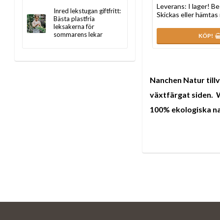
Leverans:
I lager! Be
Inred lekstugan giftfritt:
Skickas eller hämtas 
Bästa plastfria
leksakerna för
sommarens lekar
KÖP!
Nanchen Natur
til
växtfärgat siden.
W
100% ekologiska n