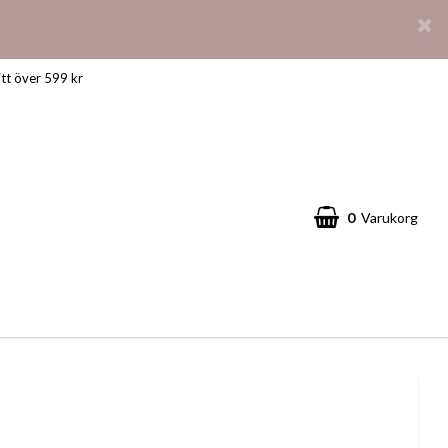
itt över 599 kr
0
Varukorg
Din varukorg är tom