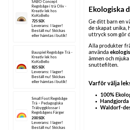
SABO Concept
Regnbåge i trä OIiv -
Ekologiska 
Kreativ lek hos
KoKoBello
Ge ditt barn en v
725 SEK
Leverans:
I lager!
de skapat unika, 
Beställ nu! Skickas
uttryck som gör d
eller hämtas i butik!
Alla produkter f
använda
ekologis
Bauspiel Regnbåge Trä -
Kreativ lek hos
ämnen och mjuka 
KoKoBello
snuttefilten.
825 SEK
Leverans:
I lager!
Beställ nu! Skickas
eller hämtas i butik!
Varför välja le
100% Ekolog
Small Foot Regnbåge
Handgjorda 
Trä – Pedagogiska
Waldorf-des
Träbyggklossar i
Regnbågens Färger
200 SEK
Leverans:
I lager!
Beställ nu! Skickas