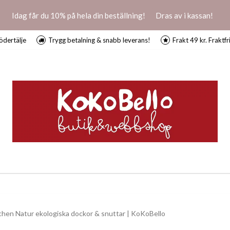
Idag får du 10% på hela din beställning!
Dras av i kassan!
ödertälje
Trygg betalning & snabb leverans!
Frakt 49 kr. Fraktfr
hen Natur ekologiska dockor & snuttar | KoKoBello