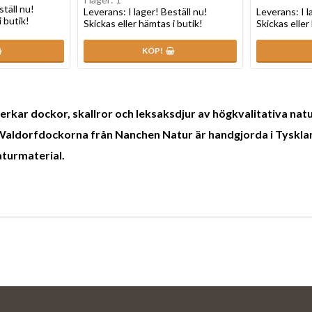
ställ nu!
Leverans:
I lager! Beställ nu!
Leverans:
I 
i butik!
Skickas eller hämtas i butik!
Skickas eller
KÖP!
lverkar dockor, skallror och leksaksdjur av högkvalitativa na
aldorfdockorna från Nanchen Natur är handgjorda i Tysklan
aturmaterial.