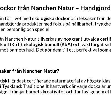
dockor från Nanchen Natur – Handgjord 
än för livet med
ekologiska dockor
och leksaker från d
handgjorda produkter med fokus på hållbarhet, trygghet 
en personlig och speciell.
rån Nanchen Natur tillverkas av noggrant utvalda
certi
k ull (KbT)
,
ekologisk bomull (KbA)
och växtfärgat side
mot barnets hud. Det gör dem till ett perfekt val som
ksaker från Nanchen Natur?
iskt:
Endast certifierade naturmaterial av högsta klas
i Tyskland:
Traditionellt hantverk där varje docka är un
ign:
Främjar barnets kreativitet och fantasi genom ett