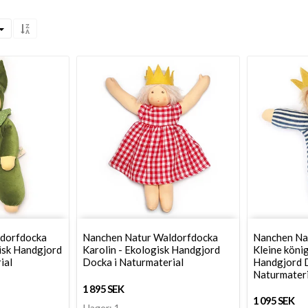
dorfdocka
Nanchen Natur Waldorfdocka
Nanchen Na
isk Handgjord
Karolin - Ekologisk Handgjord
Kleine könig
ial
Docka i Naturmaterial
Handgjord 
Naturmateri
1 895 SEK
1 095 SEK
I lager: 1