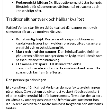
Pedagogiskt bildspråk
: Illustrationerna stöttar barnets
förståelse för säsongernas växlingar på ett vackert och
konstnärligt sätt.
Traditionellt hantverk och hållbar kvalitet
Raffael Verlag står för en tidlös kvalitet där papper och tryck
samspelar för att ge motivet rättvisa.
Konstnärlig höjd
: Korten är ofta reproduktioner av
kända konstnärer inom waldorfrörelsen, vilket garanterar
en giftfri och estetisk barnmiljö.
Matt och kraftigt papper
: Den högkvalitativa finishen
gör korten hållbara och ger dem en lyxig, taktil känsla som
passar utmärkt för inramning.
Ett minne att spara
: Till skillnad från enkla
massproducerade kort är detta små konstverk som ofta
sparas och tas fram år efter år.
Den personliga hälsningen
Ett konstkort från Raffael Verlag är den perfekta avslutningen
på en gåva. Oavsett om du söker ett vackert födelsedagskort
eller en stämningsfull bild för barnrummet, förmedlar dessa kort
en känsla av omsorg och kvalitet. Utforska vårt sortiment hos
KoKoBello och hitta de motiv som bäst fångar din och ditt barns
fantasi.