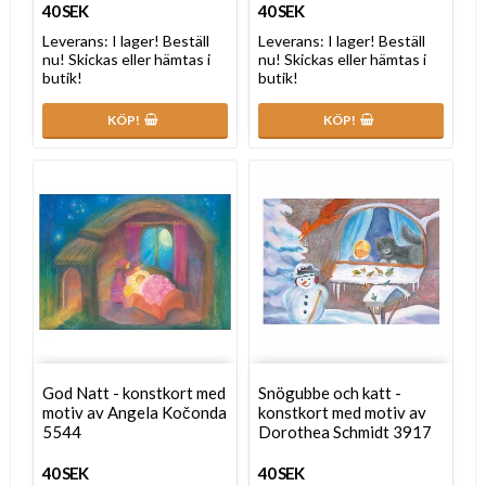
40 SEK
40 SEK
Leverans:
I lager! Beställ
Leverans:
I lager! Beställ
nu! Skickas eller hämtas i
nu! Skickas eller hämtas i
butik!
butik!
KÖP!
KÖP!
God Natt - konstkort med
Snögubbe och katt -
motiv av Angela Kočonda
konstkort med motiv av
5544
Dorothea Schmidt 3917
40 SEK
40 SEK