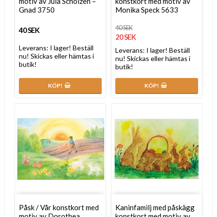
motiv av Jula Scholzen –
konstkort med motiv av
Gnad 3750
Monika Speck 5633
40 SEK
40 SEK
20 SEK
Leverans:
I lager! Beställ
Leverans:
I lager! Beställ
nu! Skickas eller hämtas i
nu! Skickas eller hämtas i
butik!
butik!
KÖP!
KÖP!
Påsk / Vår konstkort med
Kaninfamilj med påskägg
motiv av Dorothea
konstkort med motiv av