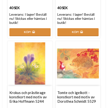
40 SEK
40 SEK
Leverans:
I lager! Beställ
Leverans:
I lager! Beställ
nu! Skickas eller hämtas i
nu! Skickas eller hämtas i
butik!
butik!
KÖP!
KÖP!
Krokus och prästkrage
Tomte och igelkott -
konstkort med motiv av
konstkort med motiv av
Erika Hoffmann 5244
Dorothea Schmidt 5529