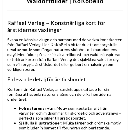
Waldorfbilder | KoKoBello
Raffael Verlag – Konstnärliga kort för
årstidernas växlingar
Skapa en känsla av lugn och harmoni med de vackra konstkorten
från Raffael Verlag. Hos KoKoBello hittar du ett omsorgsfullt
urval av motiv som fångar naturens skönhet och barndomens
magi. Med fokus på klassisk akvarellkonst och waldorfinspirerad
estetik är korten från Raffael Verlag det självklara valet för dig
som vill förgylla årstidsbordet eller ge bort en hälsning som
verkligen berör.
En levande detalj för årstidsbordet
Korten från Raffael Verlag är särskilt uppskattade för sin
förmåga att spegla naturens gång och de olika högtiderna
under året.
Följ naturens rytm
: Motiv som gestaltar allt från
vårvinter och midsommar till skördetid och adventsmys –
perfekta som bilder till årstidsbordet.
Själfulla illustrationer
: Mjuka färger och drömska motiv
som bjuder in barnet till förundran och berättande.