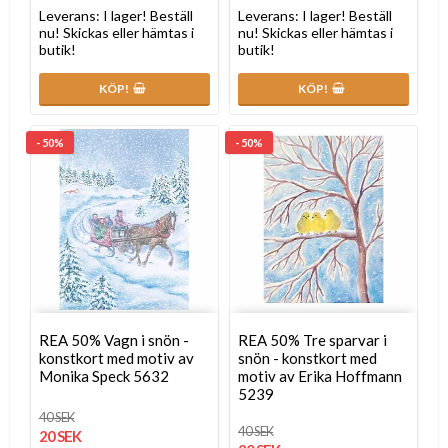
Leverans:
I lager! Beställ
Leverans:
I lager! Beställ
nu! Skickas eller hämtas i
nu! Skickas eller hämtas i
butik!
butik!
KÖP!
KÖP!
- 50%
- 50%
REA 50% Vagn i snön -
REA 50% Tre sparvar i
konstkort med motiv av
snön - konstkort med
Monika Speck 5632
motiv av Erika Hoffmann
5239
40 SEK
40 SEK
20 SEK