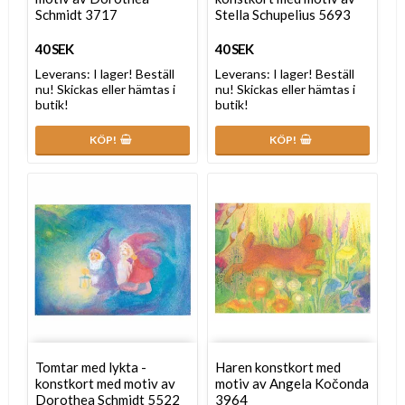
Schmidt 3717
Stella Schupelius 5693
40 SEK
40 SEK
Leverans:
I lager! Beställ
Leverans:
I lager! Beställ
nu! Skickas eller hämtas i
nu! Skickas eller hämtas i
butik!
butik!
KÖP!
KÖP!
Tomtar med lykta -
Haren konstkort med
konstkort med motiv av
motiv av Angela Kočonda
Dorothea Schmidt 5522
3964