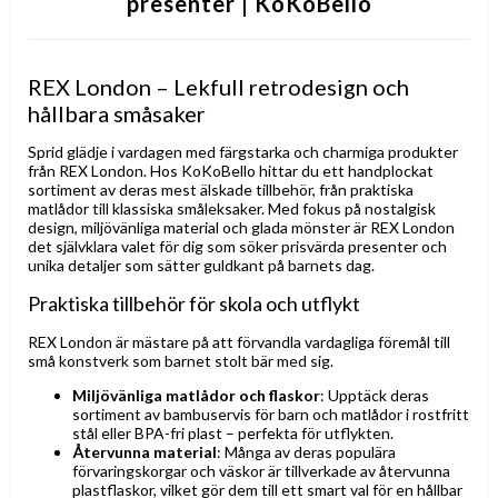
presenter | KoKoBello
REX London – Lekfull retrodesign och
hållbara småsaker
Sprid glädje i vardagen med färgstarka och charmiga produkter
från REX London. Hos KoKoBello hittar du ett handplockat
sortiment av deras mest älskade tillbehör, från praktiska
matlådor till klassiska småleksaker. Med fokus på nostalgisk
design, miljövänliga material och glada mönster är REX London
det självklara valet för dig som söker prisvärda presenter och
unika detaljer som sätter guldkant på barnets dag.
Praktiska tillbehör för skola och utflykt
REX London är mästare på att förvandla vardagliga föremål till
små konstverk som barnet stolt bär med sig.
Miljövänliga matlådor och flaskor
: Upptäck deras
sortiment av bambuservis för barn och matlådor i rostfritt
stål eller BPA-fri plast – perfekta för utflykten.
Återvunna material
: Många av deras populära
förvaringskorgar och väskor är tillverkade av återvunna
plastflaskor, vilket gör dem till ett smart val för en hållbar