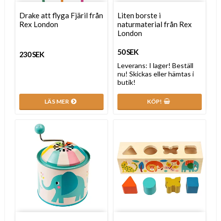
Drake att flyga Fjäril från
Liten borste i
Rex London
naturmaterial från Rex
London
50 SEK
230 SEK
Leverans:
I lager! Beställ
nu! Skickas eller hämtas i
butik!
LÄS MER
KÖP!