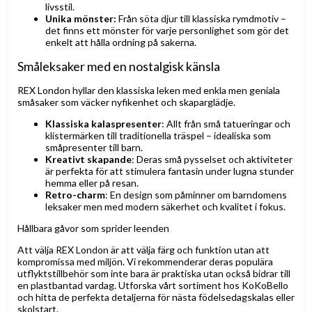
livsstil.
Unika mönster:
Från söta djur till klassiska rymdmotiv –
det finns ett mönster för varje personlighet som gör det
enkelt att hålla ordning på sakerna.
Småleksaker med en nostalgisk känsla
REX London hyllar den klassiska leken med enkla men geniala
småsaker som väcker nyfikenhet och skaparglädje.
Klassiska kalaspresenter
: Allt från små tatueringar och
klistermärken till traditionella träspel – idealiska som
småpresenter till barn.
Kreativt skapande
: Deras små pysselset och aktiviteter
är perfekta för att stimulera fantasin under lugna stunder
hemma eller på resan.
Retro-charm
: En design som påminner om barndomens
leksaker men med modern säkerhet och kvalitet i fokus.
Hållbara gåvor som sprider leenden
Att välja REX London är att välja färg och funktion utan att
kompromissa med miljön. Vi rekommenderar deras populära
utflyktstillbehör som inte bara är praktiska utan också bidrar till
en plastbantad vardag. Utforska vårt sortiment hos KoKoBello
och hitta de perfekta detaljerna för nästa födelsedagskalas eller
skolstart.