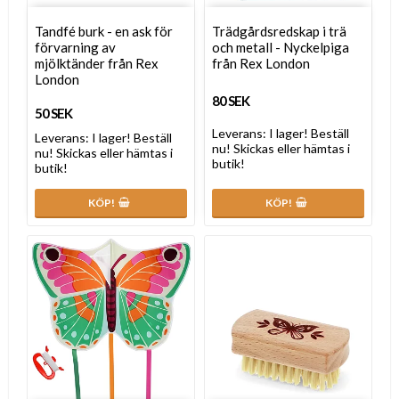
Tandfé burk - en ask för
Trädgårdsredskap i trä
förvarning av
och metall - Nyckelpiga
mjölktänder från Rex
från Rex London
London
80 SEK
50 SEK
Leverans:
I lager! Beställ
Leverans:
I lager! Beställ
nu! Skickas eller hämtas i
nu! Skickas eller hämtas i
butik!
butik!
KÖP!
KÖP!