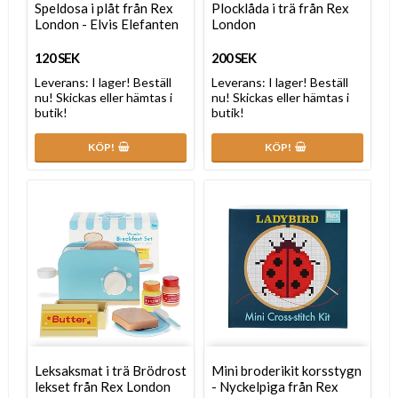
Speldosa i plåt från Rex
Plocklåda i trä från Rex
London - Elvis Elefanten
London
120 SEK
200 SEK
Leverans:
I lager! Beställ
Leverans:
I lager! Beställ
nu! Skickas eller hämtas i
nu! Skickas eller hämtas i
butik!
butik!
KÖP!
KÖP!
Leksaksmat i trä Brödrost
Mini broderikit korsstygn
lekset från Rex London
- Nyckelpiga från Rex